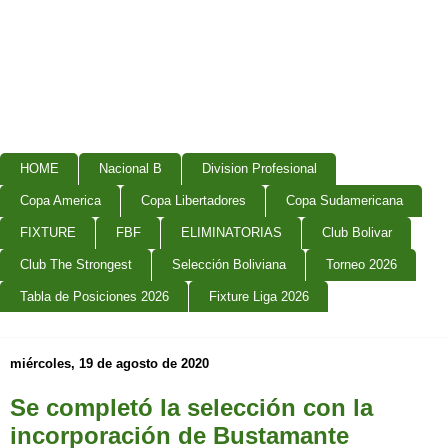
HOME
Nacional B
Division Profesional
Copa America
Copa Libertadores
Copa Sudamericana
FIXTURE
FBF
ELIMINATORIAS
Club Bolivar
Club The Strongest
Selección Boliviana
Torneo 2026
Tabla de Posiciones 2026
Fixture Liga 2026
miércoles, 19 de agosto de 2020
Se completó la selección con la
incorporación de Bustamante