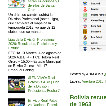
serán 14 equipos y 6
de ellos de Santa
Cruz
Un drástico cambio sufrirá la
División Profesional (antes Liga),
que cambiará el mapa de la
temporada 2018, ya que de 12
clubes que se mantu...
Liga de la División Profesional
2026: Resultados, Posiciones y
Fixture
FECHA 13 Martes, 4 de agosto de
2026 A.B.B. 4 - 1 CD Totora Real
Oruro – 15:00 – Estadio Municipal
de El Alto Goles: Min 17
Emanuel Paniag...
Posted by
AHM
a la/s
1
🔴EN VIVO: Real
Labels:
Apertura 2019
,
Potosi vs ABB | Liga
de la División
Profesional, Fecha 7
Bolivia recu
En vivo Real Potosi
de 1963
vs Nacional Potosi,