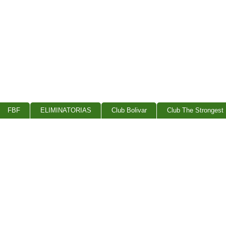
FBF
ELIMINATORIAS
Club Bolivar
Club The Strongest