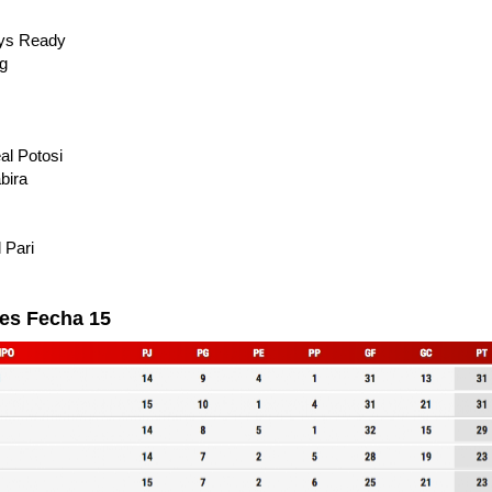
ays Ready
ng
al Potosi
bira
 Pari
nes Fecha 15