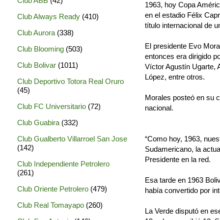
Club ABB
(42)
1963, hoy Copa América.
en el estadio Félix Capr
Club Always Ready
(410)
título internacional de 
Club Aurora
(338)
El presidente Evo Mora
Club Blooming
(503)
entonces era dirigido po
Club Bolivar
(1011)
Víctor Agustín Ugarte, 
López, entre otros.
Club Deportivo Totora Real Oruro
(45)
Morales posteó en su cu
Club FC Universitario
(72)
nacional.
Club Guabira
(332)
Club Gualberto Villarroel San Jose
“Como hoy, 1963, nuestr
(142)
Sudamericano, la actua
Presidente en la red.
Club Independiente Petrolero
(261)
Esa tarde en 1963 Boliv
Club Oriente Petrolero
(479)
había convertido por in
Club Real Tomayapo
(260)
La Verde disputó en es