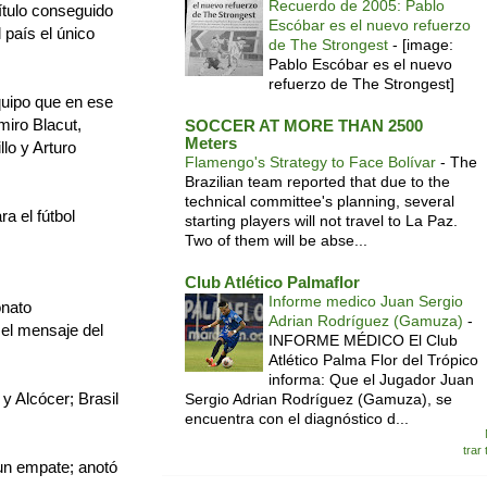
Recuerdo de 2005: Pablo
título conseguido
Escóbar es el nuevo refuerzo
 país el único
de The Strongest
-
[image:
Pablo Escóbar es el nuevo
refuerzo de The Strongest]
quipo que en ese
miro Blacut,
SOCCER AT MORE THAN 2500
Meters
lo y Arturo
Flamengo's Strategy to Face Bolívar
-
The
Brazilian team reported that due to the
technical committee's planning, several
a el fútbol
starting players will not travel to La Paz.
Two of them will be abse...
Club Atlético Palmaflor
Informe medico Juan Sergio
onato
Adrian Rodríguez (Gamuza)
-
el mensaje del
INFORME MÉDICO El Club
Atlético Palma Flor del Trópico
informa: Que el Jugador Juan
y Alcócer; Brasil
Sergio Adrian Rodríguez (Gamuza), se
encuentra con el diagnóstico d...
trar
 un empate; anotó