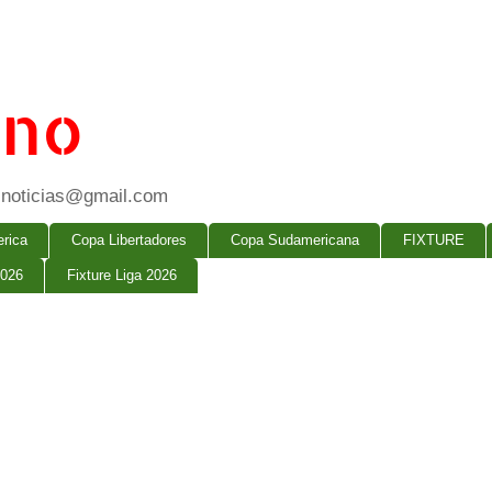
ano
ogsnoticias@gmail.com
rica
Copa Libertadores
Copa Sudamericana
FIXTURE
2026
Fixture Liga 2026