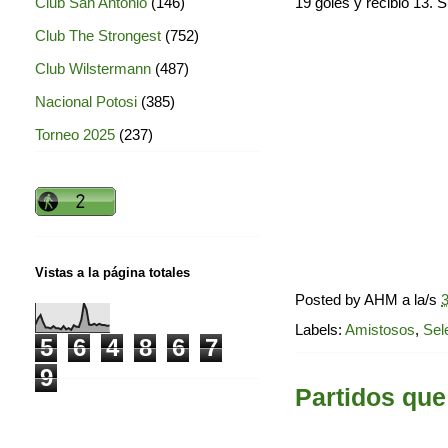
Club San Antonio
(146)
19 goles y recibió 13. 
Club The Strongest
(752)
Club Wilstermann
(487)
Nacional Potosi
(385)
Torneo 2025
(237)
Vistas a la página totales
Posted by
AHM
a la/s
3
Labels:
Amistosos
,
Sel
5
6
4
8
6
7
9
Partidos que