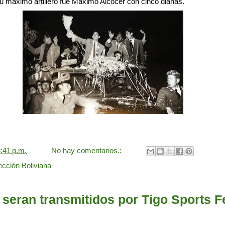
Su máximo artillero fue Máximo Alcócer con cinco dianas.
:41 p.m.
No hay comentarios.:
ección Boliviana
 seran transmitidos por Tigo Sports 