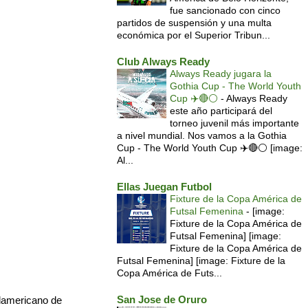
fue sancionado con cinco
partidos de suspensión y una multa
económica por el Superior Tribun...
Club Always Ready
Always Ready jugara la
Gothia Cup - The World Youth
Cup ✈️🔴⚪️
-
Always Ready
este año participará del
torneo juvenil más importante
a nivel mundial. Nos vamos a la Gothia
Cup - The World Youth Cup ✈️🔴⚪️ [image:
Al...
Ellas Juegan Futbol
Fixture de la Copa América de
Futsal Femenina
-
[image:
Fixture de la Copa América de
Futsal Femenina] [image:
Fixture de la Copa América de
Futsal Femenina] [image: Fixture de la
Copa América de Futs...
San Jose de Oruro
damericano de