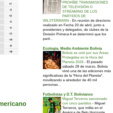
PROHÍBE TRANSMISIONES
DE TELEVISIÓN O
STREAMING DE LOS
PARTIDOS DE
WILSTERMANN
-
En reunión de directorio
realizado en Fecha 20 de abril, junto a
presidentes y delegados, de clubes de la
División Primera A se determinó que los
parti...
Ecologia, Medio Ambiente Bolivia
Bolivia se unió por sus Áreas
Protegidas en la Hora del
Planeta 2026
-
El pasado
sábado 28 de marzo, Bolivia
vivió una de las ediciones más
significativas de la *Hora del Planeta*,
movilizando a alrededor de 40 mil
personas...
Futbolistas y D.T. Bolivianos
Miguel Terceros sancionado
americano
con cinco partidos
-
Miguel
Terceros, que milita en el
América de Belo Horizonte,