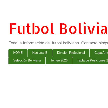
Futbol Bolivi
Toda la Información del futbol boliviano. Contacto bl
HOME
Nacional B
Division Profesional
Copa Ame
Selección Boliviana
Torneo 2026
Tabla de Posiciones 