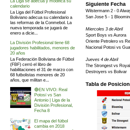
La Liga se adecua y modifica su
Siguiente Fecha
calendario
Wilstermann 2 - 0 Alw
La Liga del Fútbol Profesional
San Jose 5 - 1 Bloomi
Boliviano adecua su calendario a
las reformas de la Conmebol. La
nueva temporada se jugará de
Miercoles 3 de Abril
enero a dicie...
Sport Boys vs Aurora
Oriente Petrolero vs Re
La División Profesional tiene 68
Nacional Potosi vs Gua
jugadores habilitados, menores de
20 años
La Federación Boliviana de Fútbol
Jueves 4 de Abril
(FBF) cerró el libro de
The Strongest vs Royal
habilitaciones el 31 de marzo con
Destroyers vs Bolivar
68 futbolistas menores de 20
años, que militan e...
Tabla de Posicio
🔴EN VIVO: Real
Potosí vs San
Antonio | Liga de la
División Profesional,
Fecha 8
El mapa del fútbol
cambia en 2018