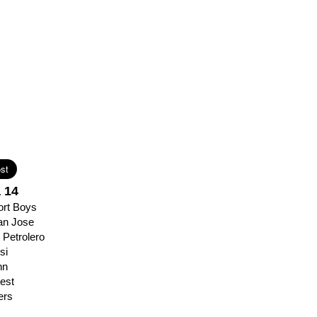
 14
ort Boys
San Jose
 Petrolero
si
nn
gest
ers