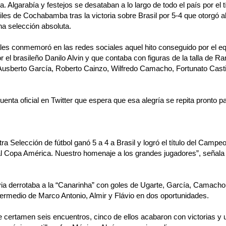
 Algarabía y festejos se desataban a lo largo de todo el país por el 
iles de Cochabamba tras la victoria sobre Brasil por 5-4 que otorgó al
una selección absoluta.
les conmemoró en las redes sociales aquel hito conseguido por el e
r el brasileño Danilo Alvin y que contaba con figuras de la talla de Ra
Ausberto García, Roberto Cainzo, Wilfredo Camacho, Fortunato Castil
enta oficial en Twitter que espera que esa alegría se repita pronto par
a Selección de fútbol ganó 5 a 4 a Brasil y logró el título del Campe
l Copa América. Nuestro homenaje a los grandes jugadores”, señala 
ia derrotaba a la “Canarinha” con goles de Ugarte, García, Camacho 
termedio de Marco Antonio, Almir y Flávio en dos oportunidades.
e certamen seis encuentros, cinco de ellos acabaron con victorias y