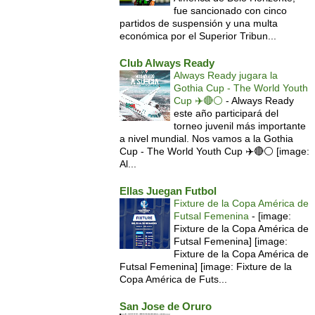
fue sancionado con cinco
partidos de suspensión y una multa
económica por el Superior Tribun...
Club Always Ready
Always Ready jugara la
Gothia Cup - The World Youth
Cup ✈️🔴⚪️
-
Always Ready
este año participará del
torneo juvenil más importante
a nivel mundial. Nos vamos a la Gothia
Cup - The World Youth Cup ✈️🔴⚪️ [image:
Al...
Ellas Juegan Futbol
Fixture de la Copa América de
Futsal Femenina
-
[image:
Fixture de la Copa América de
Futsal Femenina] [image:
Fixture de la Copa América de
Futsal Femenina] [image: Fixture de la
Copa América de Futs...
San Jose de Oruro