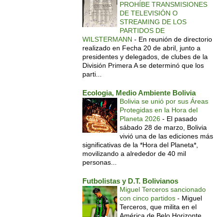
PROHÍBE TRANSMISIONES
DE TELEVISIÓN O
STREAMING DE LOS
PARTIDOS DE
WILSTERMANN
-
En reunión de directorio
realizado en Fecha 20 de abril, junto a
presidentes y delegados, de clubes de la
División Primera A se determinó que los
parti...
Ecologia, Medio Ambiente Bolivia
Bolivia se unió por sus Áreas
Protegidas en la Hora del
Planeta 2026
-
El pasado
sábado 28 de marzo, Bolivia
vivió una de las ediciones más
significativas de la *Hora del Planeta*,
movilizando a alrededor de 40 mil
personas...
Futbolistas y D.T. Bolivianos
Miguel Terceros sancionado
con cinco partidos
-
Miguel
Terceros, que milita en el
América de Belo Horizonte,