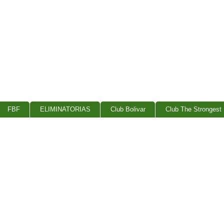
FBF
ELIMINATORIAS
Club Bolivar
Club The Strongest