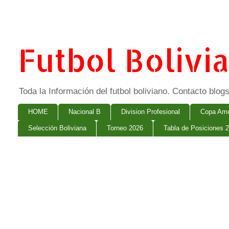
Futbol Bolivi
Toda la Información del futbol boliviano. Contacto bl
HOME
Nacional B
Division Profesional
Copa Ame
Selección Boliviana
Torneo 2026
Tabla de Posiciones 