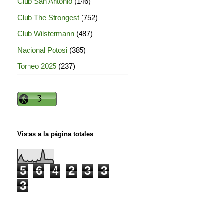
Club San Antonio
(146)
Club The Strongest
(752)
Club Wilstermann
(487)
Nacional Potosi
(385)
Torneo 2025
(237)
Vistas a la página totales
5
6
4
2
3
3
3