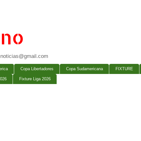
ano
ogsnoticias@gmail.com
rica
Copa Libertadores
Copa Sudamericana
FIXTURE
2026
Fixture Liga 2026