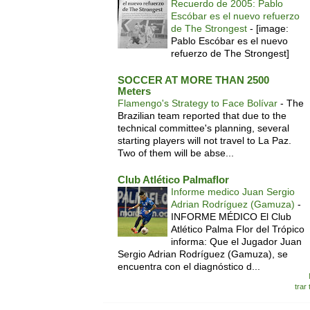
Recuerdo de 2005: Pablo
Escóbar es el nuevo refuerzo
de The Strongest
-
[image:
Pablo Escóbar es el nuevo
refuerzo de The Strongest]
SOCCER AT MORE THAN 2500
Meters
Flamengo's Strategy to Face Bolívar
-
The
Brazilian team reported that due to the
technical committee's planning, several
starting players will not travel to La Paz.
Two of them will be abse...
Club Atlético Palmaflor
Informe medico Juan Sergio
Adrian Rodríguez (Gamuza)
-
INFORME MÉDICO El Club
Atlético Palma Flor del Trópico
informa: Que el Jugador Juan
Sergio Adrian Rodríguez (Gamuza), se
encuentra con el diagnóstico d...
trar