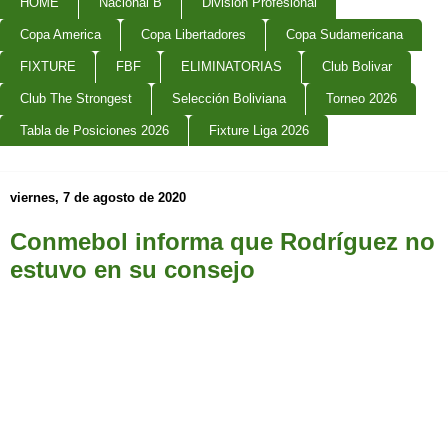
HOME
Nacional B
Division Profesional
Copa America
Copa Libertadores
Copa Sudamericana
FIXTURE
FBF
ELIMINATORIAS
Club Bolivar
Club The Strongest
Selección Boliviana
Torneo 2026
Tabla de Posiciones 2026
Fixture Liga 2026
viernes, 7 de agosto de 2020
Conmebol informa que Rodríguez no
estuvo en su consejo