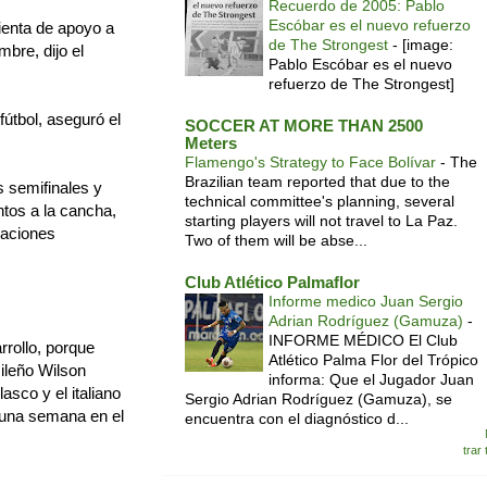
Recuerdo de 2005: Pablo
Escóbar es el nuevo refuerzo
ienta de apoyo a
de The Strongest
-
[image:
mbre, dijo el
Pablo Escóbar es el nuevo
refuerzo de The Strongest]
útbol, aseguró el
SOCCER AT MORE THAN 2500
Meters
Flamengo's Strategy to Face Bolívar
-
The
Brazilian team reported that due to the
s semifinales y
technical committee's planning, several
ntos a la cancha,
starting players will not travel to La Paz.
iaciones
Two of them will be abse...
Club Atlético Palmaflor
Informe medico Juan Sergio
Adrian Rodríguez (Gamuza)
-
INFORME MÉDICO El Club
rollo, porque
Atlético Palma Flor del Trópico
sileño Wilson
informa: Que el Jugador Juan
sco y el italiano
Sergio Adrian Rodríguez (Gamuza), se
 una semana en el
encuentra con el diagnóstico d...
trar