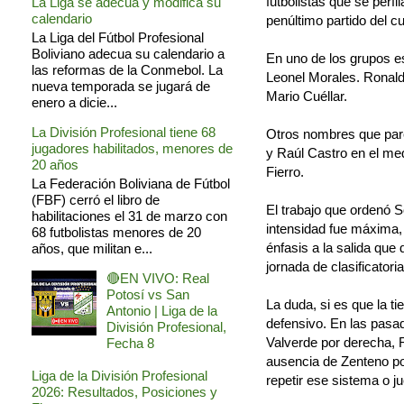
futbolistas que se perfi
La Liga se adecua y modifica su
calendario
penúltimo partido del c
La Liga del Fútbol Profesional
Boliviano adecua su calendario a
En uno de los grupos es
las reformas de la Conmebol. La
Leonel Morales. Ronald 
nueva temporada se jugará de
Mario Cuéllar.
enero a dicie...
La División Profesional tiene 68
Otros nombres que pare
jugadores habilitados, menores de
y Raúl Castro en el me
20 años
Fierro.
La Federación Boliviana de Fútbol
(FBF) cerró el libro de
El trabajo que ordenó S
habilitaciones el 31 de marzo con
intensidad fue máxima, 
68 futbolistas menores de 20
énfasis a la salida que 
años, que militan e...
jornada de clasificatoria
🔴EN VIVO: Real
Potosí vs San
La duda, si es que la t
Antonio | Liga de la
defensivo. En las pasad
División Profesional,
Valverde por derecha, 
Fecha 8
ausencia de Zenteno por
Liga de la División Profesional
repetir ese sistema o j
2026: Resultados, Posiciones y