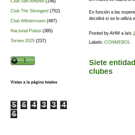
Club San Antonio
(146)
Club The Strongest
(752)
En función a las exper
decidirá si se lo utiliz
Club Wilstermann
(487)
Nacional Potosi
(385)
Posted by
AHM
a la/s
1
Torneo 2025
(237)
Labels:
CONMEBOL
Siete entida
clubes
Vistas a la página totales
5
6
4
3
3
4
6