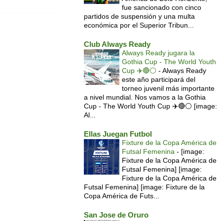
fue sancionado con cinco
partidos de suspensión y una multa
económica por el Superior Tribun...
Club Always Ready
Always Ready jugara la
Gothia Cup - The World Youth
Cup ✈️🔴⚪️
-
Always Ready
este año participará del
torneo juvenil más importante
a nivel mundial. Nos vamos a la Gothia
Cup - The World Youth Cup ✈️🔴⚪️ [image:
Al...
Ellas Juegan Futbol
Fixture de la Copa América de
Futsal Femenina
-
[image:
Fixture de la Copa América de
Futsal Femenina] [image:
Fixture de la Copa América de
Futsal Femenina] [image: Fixture de la
Copa América de Futs...
San Jose de Oruro