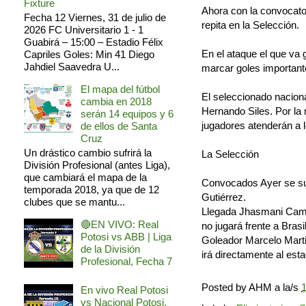
Fixture
Ahora con la convocator
Fecha 12 Viernes, 31 de julio de
repita en la Selección.
2026 FC Universitario 1 - 1
Guabirá – 15:00 – Estadio Félix
En el ataque el que va
Capriles Goles: Min 41 Diego
Jahdiel Saavedra U...
marcar goles important
El mapa del fútbol
El seleccionado naciona
cambia en 2018
Hernando Siles. Por la 
serán 14 equipos y 6
jugadores atenderán a 
de ellos de Santa
Cruz
Un drástico cambio sufrirá la
La Selección
División Profesional (antes Liga),
que cambiará el mapa de la
Convocados Ayer se sum
temporada 2018, ya que de 12
Gutiérrez.
clubes que se mantu...
Llegada Jhasmani Campo
🔴EN VIVO: Real
no jugará frente a Bras
Potosi vs ABB | Liga
Goleador Marcelo Martin
de la División
irá directamente al esta
Profesional, Fecha 7
Posted by
AHM
a la/s
1
En vivo Real Potosi
vs Nacional Potosi,