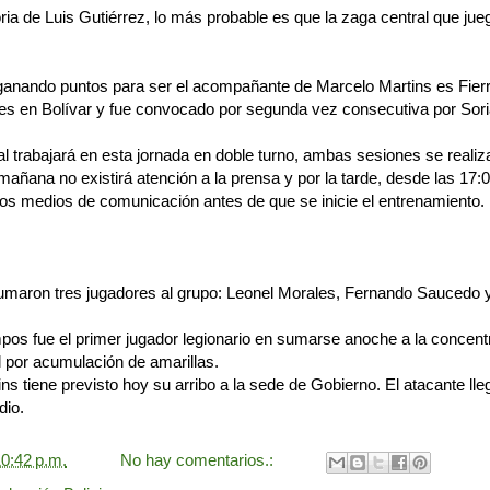
ia de Luis Gutiérrez, lo más probable es que la zaga central que jue
 ganando puntos para ser el acompañante de Marcelo Martins es Fierr
es en Bolívar y fue convocado por segunda vez consecutiva por Sori
l trabajará en esta jornada en doble turno, ambas sesiones se realiza
mañana no existirá atención a la prensa y por la tarde, desde las 17:0
los medios de comunicación antes de que se inicie el entrenamiento.
aron tres jugadores al grupo: Leonel Morales, Fernando Saucedo y
s fue el primer jugador legionario en sumarse anoche a la concentr
il por acumulación de amarillas.
s tiene previsto hoy su arribo a la sede de Gobierno. El atacante lle
dio.
0:42 p.m.
No hay comentarios.: