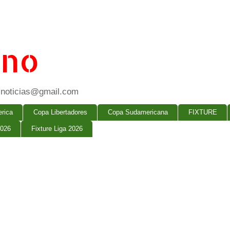
ano
ogsnoticias@gmail.com
rica
Copa Libertadores
Copa Sudamericana
FIXTURE
2026
Fixture Liga 2026