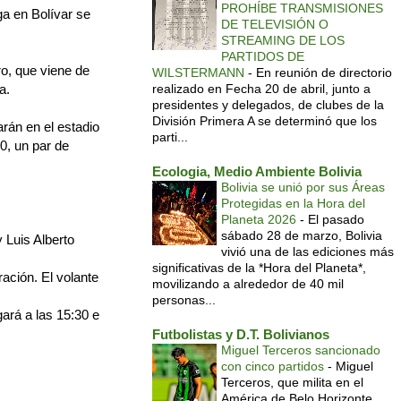
PROHÍBE TRANSMISIONES
ga en Bolívar se
DE TELEVISIÓN O
STREAMING DE LOS
PARTIDOS DE
o, que viene de
WILSTERMANN
-
En reunión de directorio
a.
realizado en Fecha 20 de abril, junto a
presidentes y delegados, de clubes de la
División Primera A se determinó que los
rán en el estadio
parti...
0, un par de
Ecologia, Medio Ambiente Bolivia
Bolivia se unió por sus Áreas
Protegidas en la Hora del
Planeta 2026
-
El pasado
sábado 28 de marzo, Bolivia
 Luis Alberto
vivió una de las ediciones más
significativas de la *Hora del Planeta*,
ación. El volante
movilizando a alrededor de 40 mil
personas...
gará a las 15:30 e
Futbolistas y D.T. Bolivianos
Miguel Terceros sancionado
con cinco partidos
-
Miguel
Terceros, que milita en el
América de Belo Horizonte,