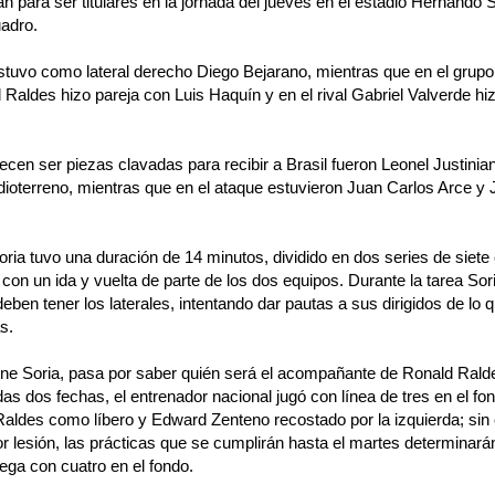
lan para ser titulares en la jornada del jueves en el estadio Hernando S
uadro.
tuvo como lateral derecho Diego Bejarano, mientras que en el grupo 
Raldes hizo pareja con Luis Haquín y en el rival Gabriel Valverde hiz
cen ser piezas clavadas para recibir a Brasil fueron Leonel Justini
dioterreno, mientras que en el ataque estuvieron Juan Carlos Arce y
oria tuvo una duración de 14 minutos, dividido en dos series de siete
con un ida y vuelta de parte de los dos equipos. Durante la tarea Sor
deben tener los laterales, intentando dar pautas a sus dirigidos de lo 
s.
iene Soria, pasa por saber quién será el acompañante de Ronald Ralde
as dos fechas, el entrenador nacional jugó con línea de tres en el fon
Raldes como líbero y Edward Zenteno recostado por la izquierda; sin
 lesión, las prácticas que se cumplirán hasta el martes determinarán
uega con cuatro en el fondo.