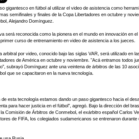
 gigantesco en fútbol al utilizar el video de asistencia como herram
ximas semifinales y finales de la Copa Libertadores en octubre y novie
bol, Alejandro Domínguez.
va será reconocida como la pionera en el mundo en innovación en el f
el primer curso de entrenamiento en video de asistencia a los jueces.
 arbitral por video, conocido bajo las siglas VAR, será utilizado en la
ertadores de América en octubre y noviembre. "Acá entramos todos ju
”, subrayó Domínguez ante una veintena de árbitros de las 10 asoc
l que se capacitaron en la nueva tecnología.
 de esta tecnología estamos dando un paso gigantesco hacia el desar
 para hacer justicia en el fútbol”, agregó. Bajo la dirección del bra
a Comisión de Árbitros de Conmebol, el exárbitro español Carlos Vela
uctores de FIFA, los colegiados sudamericanos se entrenaron durante
se usa Rusia