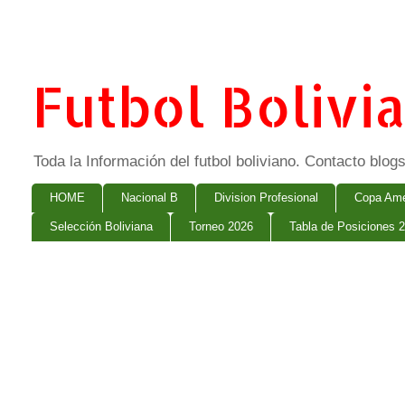
Futbol Bolivi
Toda la Información del futbol boliviano. Contacto bl
HOME
Nacional B
Division Profesional
Copa Ame
Selección Boliviana
Torneo 2026
Tabla de Posiciones 