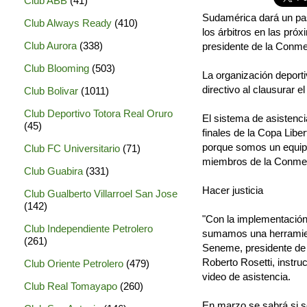
Club ABB
(41)
Sudamérica dará un paso
Club Always Ready
(410)
los árbitros en las pró
Club Aurora
(338)
presidente de la Conme
Club Blooming
(503)
La organización deporti
directivo al clausurar 
Club Bolivar
(1011)
Club Deportivo Totora Real Oruro
El sistema de asistencia
(45)
finales de la Copa Lib
porque somos un equipo
Club FC Universitario
(71)
miembros de la Conmebo
Club Guabira
(331)
Hacer justicia
Club Gualberto Villarroel San Jose
(142)
"Con la implementación
Club Independiente Petrolero
sumamos una herramienta
(261)
Seneme, presidente de l
Roberto Rosetti, instr
Club Oriente Petrolero
(479)
video de asistencia.
Club Real Tomayapo
(260)
En marzo se sabrá si 