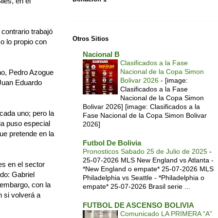
iles, en el
contrario trabajó
Otros Sitios
o lo propio con
Nacional B
Clasificados a la Fase
Nacional de la Copa Simon
ano, Pedro Azogue
Bolivar 2026
-
[image:
 Juan Eduardo
Clasificados a la Fase
Nacional de la Copa Simon
Bolivar 2026] [image: Clasificados a la
 cada uno; pero la
Fase Nacional de la Copa Simon Bolivar
ia puso especial
2026]
que pretende en la
Futbol De Bolivia
Pronosticos Sabado 25 de Julio de 2025
-
25-07-2026 MLS New England vs Atlanta -
s en el sector
*New England o empate* 25-07-2026 MLS
do: Gabriel
Philadelphia vs Seattle - *Philadelphia o
 embargo, con la
empate* 25-07-2026 Brasil serie ...
 si volverá a
FUTBOL DE ASCENSO BOLIVIA
Comunicado LA PRIMERA “A”