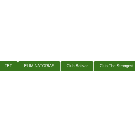
FBF
ELIMINATORIAS
Club Bolivar
Club The Strongest