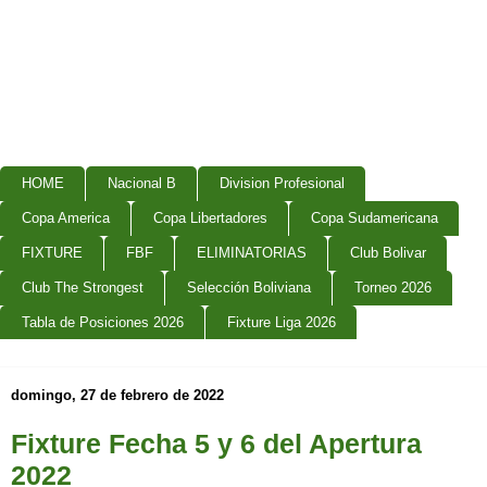
HOME
Nacional B
Division Profesional
Copa America
Copa Libertadores
Copa Sudamericana
FIXTURE
FBF
ELIMINATORIAS
Club Bolivar
Club The Strongest
Selección Boliviana
Torneo 2026
Tabla de Posiciones 2026
Fixture Liga 2026
domingo, 27 de febrero de 2022
Fixture Fecha 5 y 6 del Apertura
2022