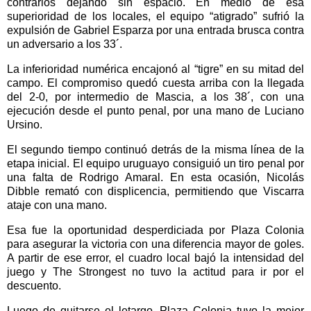
contrarios dejando sin espacio. En medio de esa
superioridad de los locales, el equipo “atigrado” sufrió la
expulsión de Gabriel Esparza por una entrada brusca contra
un adversario a los 33´.
La inferioridad numérica encajonó al “tigre” en su mitad del
campo. El compromiso quedó cuesta arriba con la llegada
del 2-0, por intermedio de Mascia, a los 38´, con una
ejecución desde el punto penal, por una mano de Luciano
Ursino.
El segundo tiempo continuó detrás de la misma línea de la
etapa inicial. El equipo uruguayo consiguió un tiro penal por
una falta de Rodrigo Amaral. En esta ocasión, Nicolás
Dibble remató con displicencia, permitiendo que Viscarra
ataje con una mano.
Esa fue la oportunidad desperdiciada por Plaza Colonia
para asegurar la victoria con una diferencia mayor de goles.
A partir de ese error, el cuadro local bajó la intensidad del
juego y The Strongest no tuvo la actitud para ir por el
descuento.
Luego de quitarse el letargo, Plaza Colonia tuvo la mejor