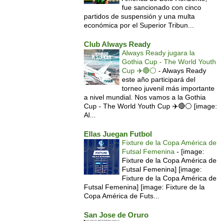
fue sancionado con cinco
partidos de suspensión y una multa
económica por el Superior Tribun...
Club Always Ready
Always Ready jugara la
Gothia Cup - The World Youth
Cup ✈️🔴⚪️
-
Always Ready
este año participará del
torneo juvenil más importante
a nivel mundial. Nos vamos a la Gothia
Cup - The World Youth Cup ✈️🔴⚪️ [image:
Al...
Ellas Juegan Futbol
Fixture de la Copa América de
Futsal Femenina
-
[image:
Fixture de la Copa América de
Futsal Femenina] [image:
Fixture de la Copa América de
Futsal Femenina] [image: Fixture de la
Copa América de Futs...
San Jose de Oruro