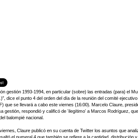
ión gestión 1993-1994, en particular (sobre) las entradas (para) el 
”, dice el punto 4 del orden del día de la reunión del comité ejecutiv
F) que se llevará a cabo este viernes (16:00). Marcelo Claure, presid
a gestión, respondió y calificó de 'ilegítimo' a Marcos Rodríguez, qu
el balompié nacional.
viernes, Claure publicó en su cuenta de Twitter los asuntos que anali
saltó el numeral 4 que también se refiere a la cantidad, distribución 