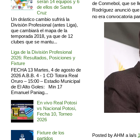
serán 14 equipos y 6
de Conmebol, que se lle
de ellos de Santa
Rodríguez anunció que el
Cruz
no era convocatoria par
Un drástico cambio sufrirá la
División Profesional (antes Liga),
que cambiará el mapa de la
temporada 2018, ya que de 12
clubes que se mantu...
Liga de la División Profesional
2026: Resultados, Posiciones y
Fixture
FECHA 13 Martes, 4 de agosto de
2026 A.B.B. 4 - 1 CD Totora Real
Oruro – 15:00 – Estadio Municipal
de El Alto Goles: Min 17
Emanuel Paniag...
En vivo Real Potosi
vs Nacional Potosi,
Fecha 10, Torneo
2026
Fixture de los
Posted by
AHM
a la/s
1
partidos