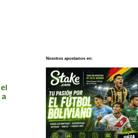
Nosotros apostamos en:
 el
 a