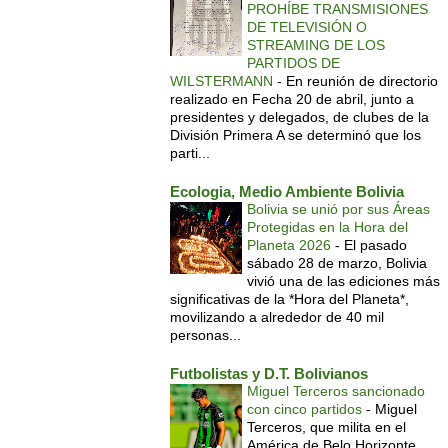
PROHÍBE TRANSMISIONES
DE TELEVISIÓN O
STREAMING DE LOS
PARTIDOS DE
WILSTERMANN
-
En reunión de directorio
realizado en Fecha 20 de abril, junto a
presidentes y delegados, de clubes de la
División Primera A se determinó que los
parti...
Ecologia, Medio Ambiente Bolivia
Bolivia se unió por sus Áreas
Protegidas en la Hora del
Planeta 2026
-
El pasado
sábado 28 de marzo, Bolivia
vivió una de las ediciones más
significativas de la *Hora del Planeta*,
movilizando a alrededor de 40 mil
personas...
Futbolistas y D.T. Bolivianos
Miguel Terceros sancionado
con cinco partidos
-
Miguel
Terceros, que milita en el
América de Belo Horizonte,