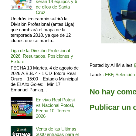
serán 14 equipos y 6
de ellos de Santa
Cruz
Un drástico cambio sufrirá la
División Profesional (antes Liga),
que cambiará el mapa de la
temporada 2018, ya que de 12
clubes que se mantu...
Liga de la División Profesional
2026: Resultados, Posiciones y
Fixture
Posted by
AHM
a la/s
8
FECHA 13 Martes, 4 de agosto de
2026 A.B.B. 4 - 1 CD Totora Real
Labels:
FBF
,
Selección 
Oruro – 15:00 – Estadio Municipal
de El Alto Goles: Min 17
Emanuel Paniag...
No hay comen
En vivo Real Potosi
vs Nacional Potosi,
Publicar un 
Fecha 10, Torneo
2026
Venta de las Ultimas
3000 entradas para el