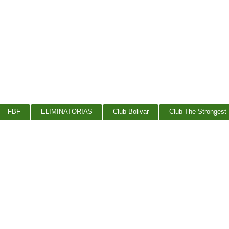
FBF
ELIMINATORIAS
Club Bolivar
Club The Strongest