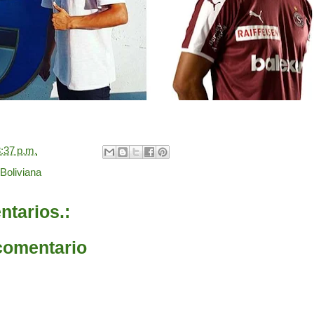
:37 p.m.
Boliviana
tarios.:
comentario