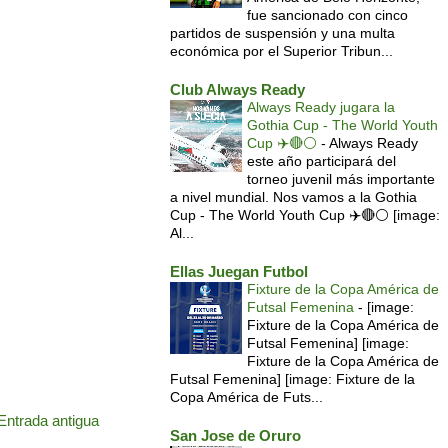
fue sancionado con cinco
partidos de suspensión y una multa
económica por el Superior Tribun...
Club Always Ready
Always Ready jugara la
Gothia Cup - The World Youth
Cup ✈️🔴⚪️
-
Always Ready
este año participará del
torneo juvenil más importante
a nivel mundial. Nos vamos a la Gothia
Cup - The World Youth Cup ✈️🔴⚪️ [image:
Al...
Ellas Juegan Futbol
Fixture de la Copa América de
Futsal Femenina
-
[image:
Fixture de la Copa América de
Futsal Femenina] [image:
Fixture de la Copa América de
Futsal Femenina] [image: Fixture de la
Copa América de Futs...
Entrada antigua
San Jose de Oruro