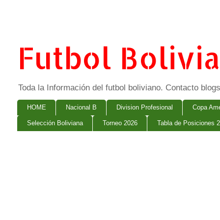
Futbol Bolivi
Toda la Información del futbol boliviano. Contacto bl
HOME
Nacional B
Division Profesional
Copa Ame
Selección Boliviana
Torneo 2026
Tabla de Posiciones 