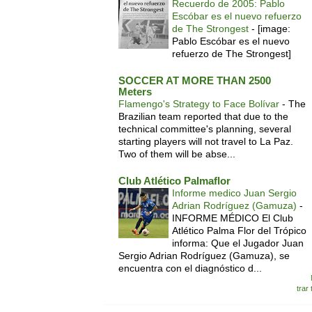
Recuerdo de 2005: Pablo
Escóbar es el nuevo refuerzo
de The Strongest
-
[image:
Pablo Escóbar es el nuevo
refuerzo de The Strongest]
SOCCER AT MORE THAN 2500
Meters
Flamengo's Strategy to Face Bolívar
-
The
Brazilian team reported that due to the
technical committee's planning, several
starting players will not travel to La Paz.
Two of them will be abse...
Club Atlético Palmaflor
Informe medico Juan Sergio
Adrian Rodríguez (Gamuza)
-
INFORME MÉDICO El Club
Atlético Palma Flor del Trópico
informa: Que el Jugador Juan
Sergio Adrian Rodríguez (Gamuza), se
encuentra con el diagnóstico d...
trar