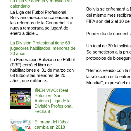
La Liga se adecua y modifica su
calendario
Bolivia se enfrentará a
La Liga del Fútbol Profesional
del mismo mes recibirá 
Boliviano adecua su calendario a
FIFA son del 2 al 10 de
las reformas de la Conmebol. La
nueva temporada se jugará de
enero a dicie...
Primer día de concentr
La División Profesional tiene 68
Un total de 30 futbolist
jugadores habilitados, menores de
Se sometieron a la pru
20 años
protocolos de bioseguri
La Federación Boliviana de Fútbol
(FBF) cerró el libro de
habilitaciones el 31 de marzo con
“Hemos venido con la m
68 futbolistas menores de 20
la selección está entre
años, que militan e...
Mundial", expresó el e
🔴EN VIVO: Real
Potosí vs San
Antonio | Liga de la
División Profesional,
Fecha 8
El mapa del fútbol
cambia en 2018