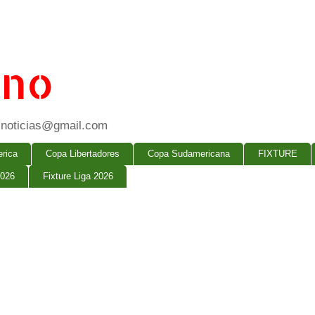
ano
ogsnoticias@gmail.com
rica
Copa Libertadores
Copa Sudamericana
FIXTURE
2026
Fixture Liga 2026