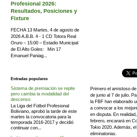
Profesional 2026:
Resultados, Posiciones y
Fixture
FECHA 13 Martes, 4 de agosto de
2026 A.B.B. 4 - 1 CD Totora Real
Oruro – 15:00 – Estadio Municipal
de El Alto Goles: Min 17
Emanuel Paniag...
Entradas populares
Sistema de premiación se repite
Primero el amistoso de 
pero cambia la modalidad del
de junio al 7 de julio.
descenso
la FBF han elaborado un
La Liga del Fútbol Profesional
a convocar a los mejore
Boliviano, aprobó la tarde de este
en disputa. En realidad
martes la convocatoria para la
febrero, encarará en Co
temporada 2016-2017 y decidió
Tokio 2020. Además, el 
continuar con...
eliminatorias.