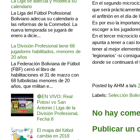
La Liga se adecua y modifica su
En el segundo microciclo
calendario
que será prácticamente 
La Liga del Fútbol Profesional
el anfitrión en el día d
Boliviano adecua su calendario a
Es por eso la importanc
las reformas de la Conmebol. La
escoger a los jugadore
nueva temporada se jugará de
enero a dicie...
En el tercer microciclo 
apunta a tener a casi to
La División Profesional tiene 68
tener al mejor elemento
jugadores habilitados, menores de
‘legionarios’ -si consi
20 años
donde se continuará el 
La Federación Boliviana de Fútbol
(FBF) cerró el libro de
habilitaciones el 31 de marzo con
68 futbolistas menores de 20
Posted by
AHM
a la/s
7
años, que militan e...
Labels:
Selección Boliv
🔴EN VIVO: Real
Potosí vs San
Antonio | Liga de la
No hay comen
División Profesional,
Fecha 8
Publicar un 
El mapa del fútbol
cambia en 2018