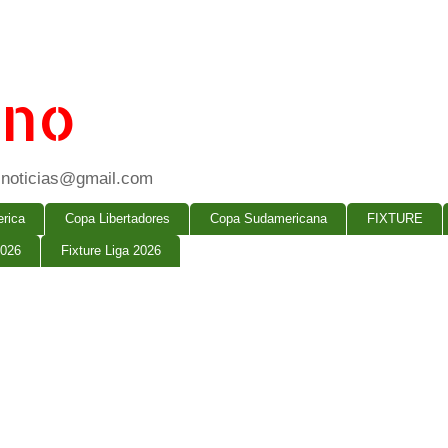
ano
ogsnoticias@gmail.com
rica
Copa Libertadores
Copa Sudamericana
FIXTURE
2026
Fixture Liga 2026