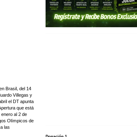
n Brasil, del 14
duardo Villegas y
abril el DT apunta
Apertura que está
 enero al 2 de
egos Olímpicos de
a las
Donación 1