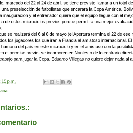
, marcado del 22 al 24 de abril, se tiene previsto llamar a un total de
una preselección de futbolistas que encarará la Copa América. Boliv
e la inauguración y el entrenador quiere que el equipo llegue con el mejo
ia de estos microciclos previos porque permitirá una mejor evaluació
s.
que se realizará del 6 al 8 de mayo (el Apertura termina el 22 de ese 
dos los jugadores los que irán a Francia al amistoso internacional. El
 humano del país en este microciclo y en el amistoso con la posibilid
guen el permiso previo- se incorporen en Nantes o de lo contrario direc
trabajo para jugar la Copa. Eduardo Villegas no quiere dejar nada al a
:15 p.m.
iana
tarios.:
comentario