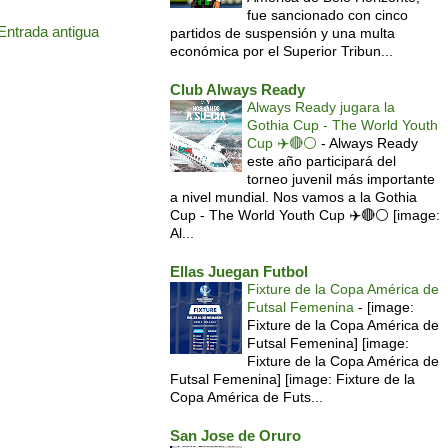
fue sancionado con cinco
Entrada antigua
partidos de suspensión y una multa
económica por el Superior Tribun...
Club Always Ready
Always Ready jugara la
Gothia Cup - The World Youth
Cup ✈️🔴⚪️
-
Always Ready
este año participará del
torneo juvenil más importante
a nivel mundial. Nos vamos a la Gothia
Cup - The World Youth Cup ✈️🔴⚪️ [image:
Al...
Ellas Juegan Futbol
Fixture de la Copa América de
Futsal Femenina
-
[image:
Fixture de la Copa América de
Futsal Femenina] [image:
Fixture de la Copa América de
Futsal Femenina] [image: Fixture de la
Copa América de Futs...
San Jose de Oruro