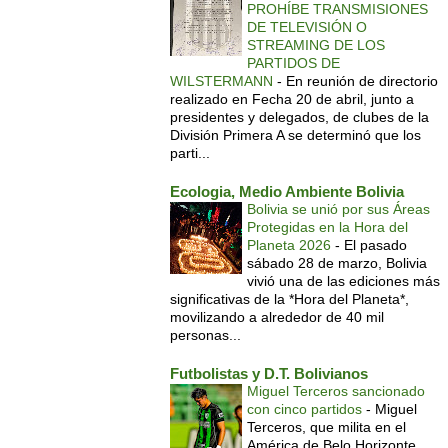
PROHÍBE TRANSMISIONES
DE TELEVISIÓN O
STREAMING DE LOS
PARTIDOS DE
WILSTERMANN
-
En reunión de directorio
realizado en Fecha 20 de abril, junto a
presidentes y delegados, de clubes de la
División Primera A se determinó que los
parti...
Ecologia, Medio Ambiente Bolivia
Bolivia se unió por sus Áreas
Protegidas en la Hora del
Planeta 2026
-
El pasado
sábado 28 de marzo, Bolivia
vivió una de las ediciones más
significativas de la *Hora del Planeta*,
movilizando a alrededor de 40 mil
personas...
Futbolistas y D.T. Bolivianos
Miguel Terceros sancionado
con cinco partidos
-
Miguel
Terceros, que milita en el
América de Belo Horizonte,