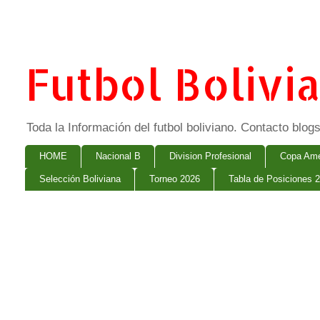
Futbol Bolivi
Toda la Información del futbol boliviano. Contacto bl
HOME
Nacional B
Division Profesional
Copa Ame
Selección Boliviana
Torneo 2026
Tabla de Posiciones 