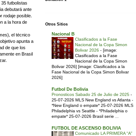
 35 futbolistas
ia debutará ante
r rodaje posible.
n a la hora de
Otros Sitios
Nacional B
mes), el técnico
Clasificados a la Fase
 objetivo apunta a
Nacional de la Copa Simon
ad de que los
Bolivar 2026
-
[image:
tamente en Brasil
Clasificados a la Fase
zar.
Nacional de la Copa Simon
Bolivar 2026] [image: Clasificados a la
Fase Nacional de la Copa Simon Bolivar
2026]
Futbol De Bolivia
Pronosticos Sabado 25 de Julio de 2025
-
25-07-2026 MLS New England vs Atlanta -
*New England o empate* 25-07-2026 MLS
Philadelphia vs Seattle - *Philadelphia o
empate* 25-07-2026 Brasil serie ...
FUTBOL DE ASCENSO BOLIVIA
Comunicado LA PRIMERA “A”