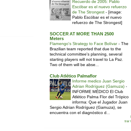
Recuerdo de 2005: Pablo
Escóbar es el nuevo refuerzo
de The Strongest
-
[image:
Pablo Escóbar es el nuevo
refuerzo de The Strongest]
SOCCER AT MORE THAN 2500
Meters
Flamengo's Strategy to Face Bolívar
-
The
Brazilian team reported that due to the
technical committee's planning, several
starting players will not travel to La Paz.
Two of them will be abse...
Club Atlético Palmaflor
Informe medico Juan Sergio
Adrian Rodríguez (Gamuza)
-
INFORME MÉDICO El Club
Atlético Palma Flor del Trópico
informa: Que el Jugador Juan
Sergio Adrian Rodríguez (Gamuza), se
encuentra con el diagnóstico d...
trar