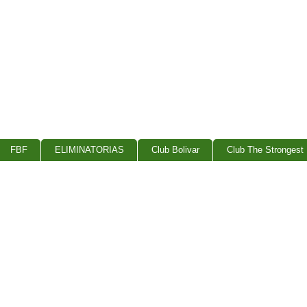
FBF
ELIMINATORIAS
Club Bolivar
Club The Strongest