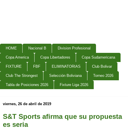
HOME
Nacional B
Division Profesional
Copa America
Copa Libertadores
Copa Sudamericana
FIXTURE
FBF
ELIMINATORIAS
Club Bolivar
Club The Strongest
Selección Boliviana
Torneo 2026
Tabla de Posiciones 2026
Fixture Liga 2026
viernes, 26 de abril de 2019
S&T Sports afirma que su propuesta
es seria