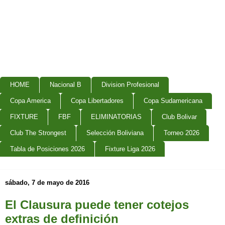
HOME
Nacional B
Division Profesional
Copa America
Copa Libertadores
Copa Sudamericana
FIXTURE
FBF
ELIMINATORIAS
Club Bolivar
Club The Strongest
Selección Boliviana
Torneo 2026
Tabla de Posiciones 2026
Fixture Liga 2026
sábado, 7 de mayo de 2016
El Clausura puede tener cotejos
extras de definición