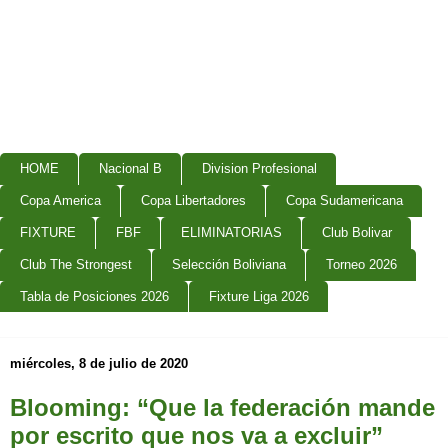
HOME
Nacional B
Division Profesional
Copa America
Copa Libertadores
Copa Sudamericana
FIXTURE
FBF
ELIMINATORIAS
Club Bolivar
Club The Strongest
Selección Boliviana
Torneo 2026
Tabla de Posiciones 2026
Fixture Liga 2026
miércoles, 8 de julio de 2020
Blooming: “Que la federación mande
por escrito que nos va a excluir”