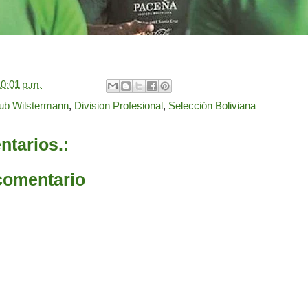
0:01 p.m.
ub Wilstermann
,
Division Profesional
,
Selección Boliviana
tarios.:
comentario