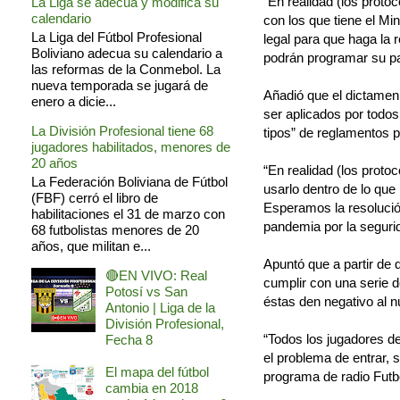
“En realidad (los protoc
La Liga se adecua y modifica su
calendario
con los que tiene el Min
La Liga del Fútbol Profesional
legal para que haga la 
Boliviano adecua su calendario a
podrán programar su pa
las reformas de la Conmebol. La
nueva temporada se jugará de
Añadió que el dictamen 
enero a dicie...
ser aplicados por todos
La División Profesional tiene 68
tipos” de reglamentos p
jugadores habilitados, menores de
20 años
“En realidad (los proto
La Federación Boliviana de Fútbol
usarlo dentro de lo que
(FBF) cerró el libro de
Esperamos la resolució
habilitaciones el 31 de marzo con
pandemia por la segurid
68 futbolistas menores de 20
años, que militan e...
Apuntó que a partir de 
🔴EN VIVO: Real
cumplir con una serie 
Potosí vs San
éstas den negativo al 
Antonio | Liga de la
División Profesional,
“Todos los jugadores d
Fecha 8
el problema de entrar, s
El mapa del fútbol
programa de radio Futb
cambia en 2018