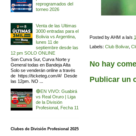
reprogramados del
torneo 2026
Venta de las Ultimas
3000 entradas para el
Bolivia vs Argentina,
Posted by
AHM
a la/s
1
lunes 11 de
Labels:
Club Bolivar
,
Cl
septiembre desde las
12 pm SOLO ONLINE
Son Curva Sur, Curva Norte y
No hay comen
General todas en Bandeja Alta
Solo se venderán online a través
de https://ticketeg.com/#/ Desde
Publicar un 
las 12pm. NO ...
🔴EN VIVO: Guabirá
vs Real Oruro | Liga
de la División
Profesional, Fecha 11
Clubes de División Profesional 2025