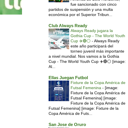
fue sancionado con cinco
partidos de suspensión y una multa
económica por el Superior Tribun...
Club Always Ready
Always Ready jugara la
Gothia Cup - The World Youth
Cup ✈️🔴⚪️
-
Always Ready
este año participará del
torneo juvenil más importante
a nivel mundial. Nos vamos a la Gothia
Cup - The World Youth Cup ✈️🔴⚪️ [image:
Al...
Ellas Juegan Futbol
Fixture de la Copa América de
Futsal Femenina
-
[image:
Fixture de la Copa América de
Futsal Femenina] [image:
Fixture de la Copa América de
Futsal Femenina] [image: Fixture de la
Copa América de Futs...
San Jose de Oruro