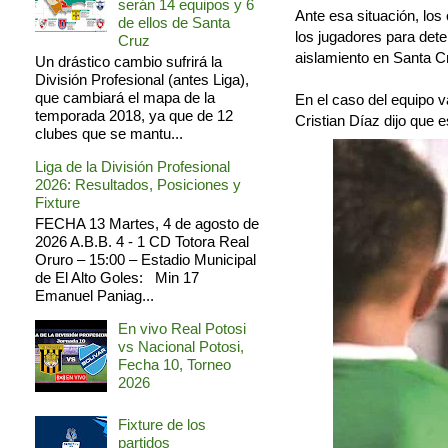
serán 14 equipos y 6
Ante esa situación, los
de ellos de Santa
los jugadores para deter
Cruz
aislamiento en Santa C
Un drástico cambio sufrirá la
División Profesional (antes Liga),
que cambiará el mapa de la
En el caso del equipo v
temporada 2018, ya que de 12
Cristian Díaz dijo que 
clubes que se mantu...
Liga de la División Profesional
2026: Resultados, Posiciones y
Fixture
FECHA 13 Martes, 4 de agosto de
2026 A.B.B. 4 - 1 CD Totora Real
Oruro – 15:00 – Estadio Municipal
de El Alto Goles: Min 17
Emanuel Paniag...
En vivo Real Potosi
vs Nacional Potosi,
Fecha 10, Torneo
2026
Fixture de los
partidos