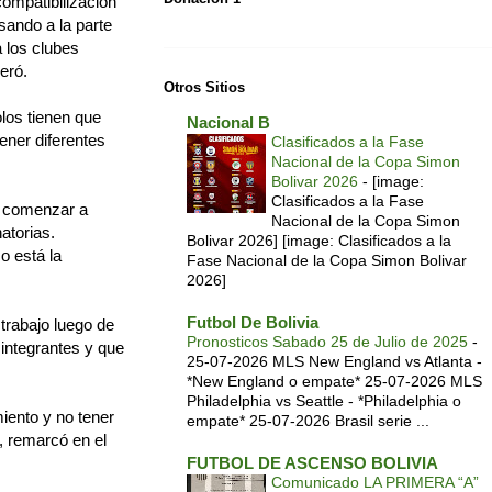
compatibilización
asando a la parte
a los clubes
eró.
Otros Sitios
los tienen que
Nacional B
tener diferentes
Clasificados a la Fase
Nacional de la Copa Simon
Bolivar 2026
-
[image:
Clasificados a la Fase
en comenzar a
Nacional de la Copa Simon
atorias.
Bolivar 2026] [image: Clasificados a la
o está la
Fase Nacional de la Copa Simon Bolivar
2026]
Futbol De Bolivia
 trabajo luego de
Pronosticos Sabado 25 de Julio de 2025
-
integrantes y que
25-07-2026 MLS New England vs Atlanta -
*New England o empate* 25-07-2026 MLS
Philadelphia vs Seattle - *Philadelphia o
iento y no tener
empate* 25-07-2026 Brasil serie ...
”, remarcó en el
FUTBOL DE ASCENSO BOLIVIA
Comunicado LA PRIMERA “A”