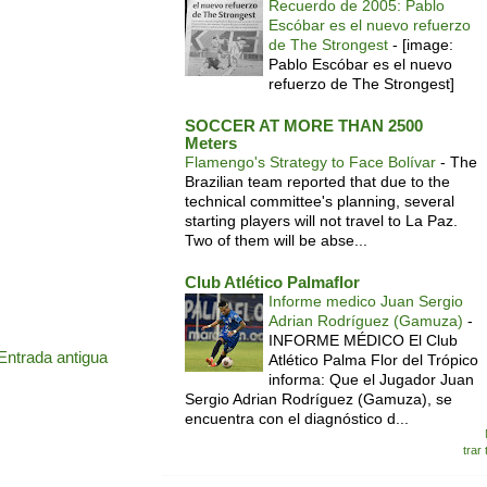
Recuerdo de 2005: Pablo
Escóbar es el nuevo refuerzo
de The Strongest
-
[image:
Pablo Escóbar es el nuevo
refuerzo de The Strongest]
SOCCER AT MORE THAN 2500
Meters
Flamengo's Strategy to Face Bolívar
-
The
Brazilian team reported that due to the
technical committee's planning, several
starting players will not travel to La Paz.
Two of them will be abse...
Club Atlético Palmaflor
Informe medico Juan Sergio
Adrian Rodríguez (Gamuza)
-
INFORME MÉDICO El Club
Entrada antigua
Atlético Palma Flor del Trópico
informa: Que el Jugador Juan
Sergio Adrian Rodríguez (Gamuza), se
encuentra con el diagnóstico d...
trar