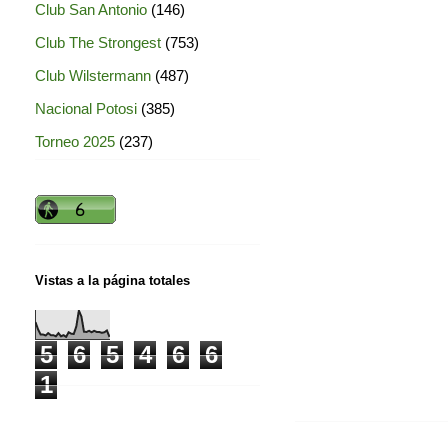
Club San Antonio
(146)
Club The Strongest
(753)
Club Wilstermann
(487)
Nacional Potosi
(385)
Torneo 2025
(237)
Vistas a la página totales
5
6
5
4
6
6
1