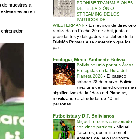
PROHÍBE TRANSMISIONES
ma de muestras a
DE TELEVISIÓN O
 exterior están en
STREAMING DE LOS
PARTIDOS DE
WILSTERMANN
-
En reunión de directorio
l entrenador
realizado en Fecha 20 de abril, junto a
presidentes y delegados, de clubes de la
División Primera A se determinó que los
parti...
Ecologia, Medio Ambiente Bolivia
Bolivia se unió por sus Áreas
Protegidas en la Hora del
Planeta 2026
-
El pasado
sábado 28 de marzo, Bolivia
vivió una de las ediciones más
significativas de la *Hora del Planeta*,
movilizando a alrededor de 40 mil
personas...
Futbolistas y D.T. Bolivianos
Miguel Terceros sancionado
con cinco partidos
-
Miguel
Terceros, que milita en el
América de Belo Horizonte,