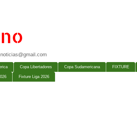
ano
ogsnoticias@gmail.com
rica
Copa Libertadores
Copa Sudamericana
FIXTURE
2026
Fixture Liga 2026