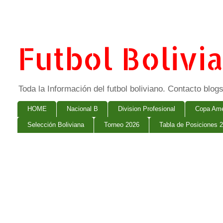
Futbol Bolivi
Toda la Información del futbol boliviano. Contacto bl
HOME
Nacional B
Division Profesional
Copa Ame
Selección Boliviana
Torneo 2026
Tabla de Posiciones 