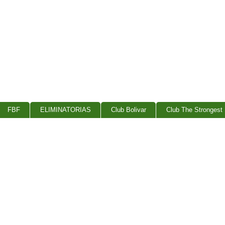
FBF
ELIMINATORIAS
Club Bolivar
Club The Strongest