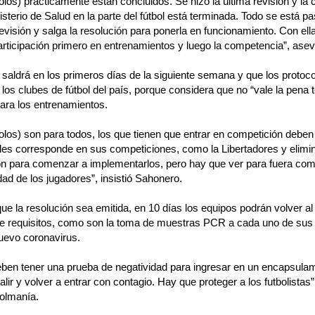
olos) prácticamente están concluidos. Se hizo la última revisión y la 
isterio de Salud en la parte del fútbol está terminada. Todo se está p
revisión y salga la resolución para ponerla en funcionamiento. Con ell
rticipación primero en entrenamientos y luego la competencia”, asev
saldrá en los primeros días de la siguiente semana y que los protoco
 los clubes de fútbol del país, porque considera que no “vale la pena 
ara los entrenamientos.
colos) son para todos, los que tienen que entrar en competición deb
 les corresponde en sus competiciones, como la Libertadores y elimin
n para comenzar a implementarlos, pero hay que ver para fuera com
ad de los jugadores”, insistió Sahonero.
que la resolución sea emitida, en 10 días los equipos podrán volver al
de requisitos, como son la toma de muestras PCR a cada uno de sus 
nuevo coronavirus.
eben tener una prueba de negatividad para ingresar en un encapsulam
alir y volver a entrar con contagio. Hay que proteger a los futbolistas
olmanía.