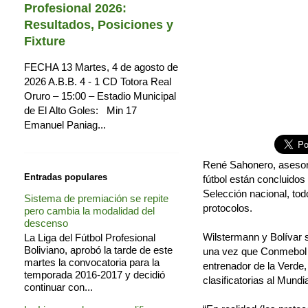
Profesional 2026:
Resultados, Posiciones y
Fixture
FECHA 13 Martes, 4 de agosto de
2026 A.B.B. 4 - 1 CD Totora Real
Oruro – 15:00 – Estadio Municipal
de El Alto Goles: Min 17
Emanuel Paniag...
René Sahonero, asesor d
Entradas populares
fútbol están concluidos
Selección nacional, to
Sistema de premiación se repite
protocolos.
pero cambia la modalidad del
descenso
Wilstermann y Bolívar s
La Liga del Fútbol Profesional
Boliviano, aprobó la tarde de este
una vez que Conmebol a
martes la convocatoria para la
entrenador de la Verde
temporada 2016-2017 y decidió
clasificatorias al Mundi
continuar con...