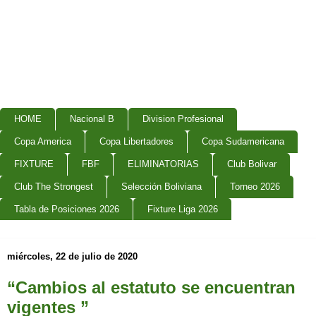
HOME
Nacional B
Division Profesional
Copa America
Copa Libertadores
Copa Sudamericana
FIXTURE
FBF
ELIMINATORIAS
Club Bolivar
Club The Strongest
Selección Boliviana
Torneo 2026
Tabla de Posiciones 2026
Fixture Liga 2026
miércoles, 22 de julio de 2020
“Cambios al estatuto se encuentran
vigentes ”