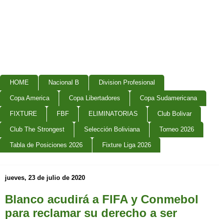
HOME
Nacional B
Division Profesional
Copa America
Copa Libertadores
Copa Sudamericana
FIXTURE
FBF
ELIMINATORIAS
Club Bolivar
Club The Strongest
Selección Boliviana
Torneo 2026
Tabla de Posiciones 2026
Fixture Liga 2026
jueves, 23 de julio de 2020
Blanco acudirá a FIFA y Conmebol
para reclamar su derecho a ser