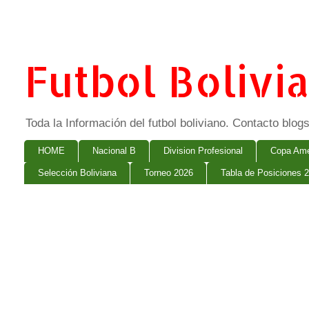
Futbol Bolivi
Toda la Información del futbol boliviano. Contacto bl
HOME
Nacional B
Division Profesional
Copa Ame
Selección Boliviana
Torneo 2026
Tabla de Posiciones 