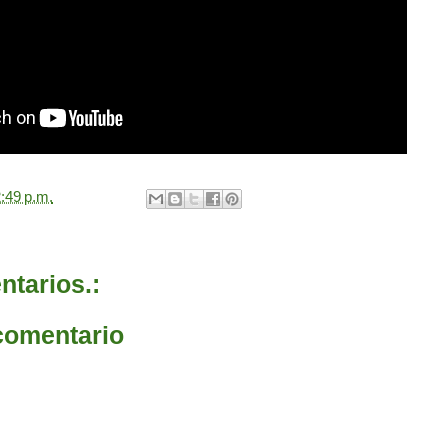
:49 p.m.
tarios.:
comentario