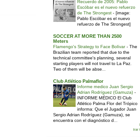
Recuerdo de 2005: Pablo
Escóbar es el nuevo refuerzo
de The Strongest
-
[image:
Pablo Escóbar es el nuevo
refuerzo de The Strongest]
SOCCER AT MORE THAN 2500
Meters
Flamengo's Strategy to Face Bolívar
-
The
Brazilian team reported that due to the
technical committee's planning, several
starting players will not travel to La Paz.
Two of them will be abse...
Club Atlético Palmaflor
Informe medico Juan Sergio
Adrian Rodríguez (Gamuza)
-
INFORME MÉDICO El Club
Atlético Palma Flor del Trópico
informa: Que el Jugador Juan
Sergio Adrian Rodríguez (Gamuza), se
encuentra con el diagnóstico d...
trar