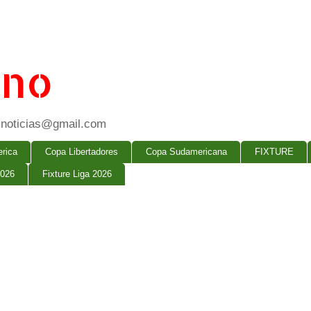
ano
ogsnoticias@gmail.com
rica
Copa Libertadores
Copa Sudamericana
FIXTURE
2026
Fixture Liga 2026