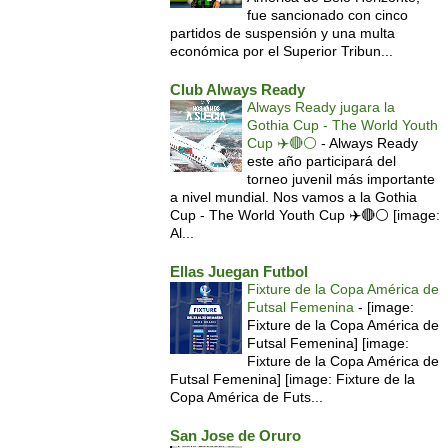
fue sancionado con cinco
partidos de suspensión y una multa
económica por el Superior Tribun...
Club Always Ready
Always Ready jugara la
Gothia Cup - The World Youth
Cup ✈️🔴⚪️
-
Always Ready
este año participará del
torneo juvenil más importante
a nivel mundial. Nos vamos a la Gothia
Cup - The World Youth Cup ✈️🔴⚪️ [image:
Al...
Ellas Juegan Futbol
Fixture de la Copa América de
Futsal Femenina
-
[image:
Fixture de la Copa América de
Futsal Femenina] [image:
Fixture de la Copa América de
Futsal Femenina] [image: Fixture de la
Copa América de Futs...
San Jose de Oruro