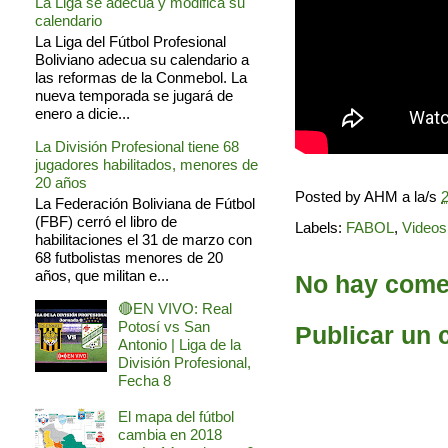
La Liga se adecua y modifica su
calendario
La Liga del Fútbol Profesional
Boliviano adecua su calendario a
las reformas de la Conmebol. La
nueva temporada se jugará de
enero a dicie...
La División Profesional tiene 68
jugadores habilitados, menores de
20 años
Posted by
AHM
a la/s
2
La Federación Boliviana de Fútbol
(FBF) cerró el libro de
Labels:
FABOL
,
Videos
habilitaciones el 31 de marzo con
68 futbolistas menores de 20
años, que militan e...
No hay comen
🔴EN VIVO: Real
Potosí vs San
Publicar un 
Antonio | Liga de la
División Profesional,
Fecha 8
El mapa del fútbol
cambia en 2018