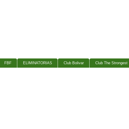
FBF
ELIMINATORIAS
Club Bolivar
Club The Strongest