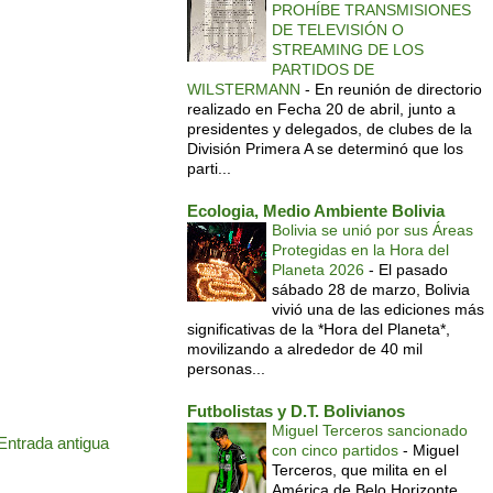
PROHÍBE TRANSMISIONES
DE TELEVISIÓN O
STREAMING DE LOS
PARTIDOS DE
WILSTERMANN
-
En reunión de directorio
realizado en Fecha 20 de abril, junto a
presidentes y delegados, de clubes de la
División Primera A se determinó que los
parti...
Ecologia, Medio Ambiente Bolivia
Bolivia se unió por sus Áreas
Protegidas en la Hora del
Planeta 2026
-
El pasado
sábado 28 de marzo, Bolivia
vivió una de las ediciones más
significativas de la *Hora del Planeta*,
movilizando a alrededor de 40 mil
personas...
Futbolistas y D.T. Bolivianos
Miguel Terceros sancionado
Entrada antigua
con cinco partidos
-
Miguel
Terceros, que milita en el
América de Belo Horizonte,