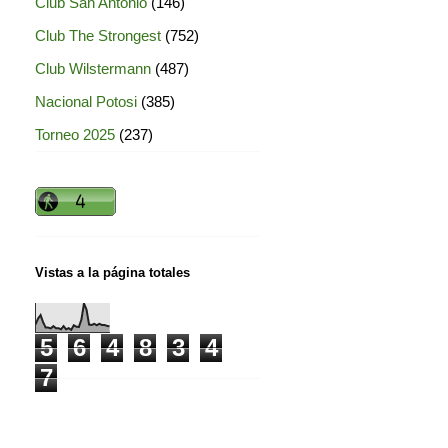
Club San Antonio
(146)
Club The Strongest
(752)
Club Wilstermann
(487)
Nacional Potosi
(385)
Torneo 2025
(237)
Vistas a la página totales
5
6
4
8
3
4
7