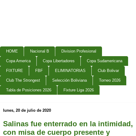
HOME
Nacional B
Division Profesional
Copa America
Copa Libertadores
Copa Sudamericana
FIXTURE
FBF
ELIMINATORIAS
Club Bolivar
Club The Strongest
Selección Boliviana
Torneo 2026
Tabla de Posiciones 2026
Fixture Liga 2026
lunes, 20 de julio de 2020
Salinas fue enterrado en la intimidad,
con misa de cuerpo presente y