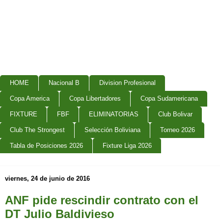
HOME
Nacional B
Division Profesional
Copa America
Copa Libertadores
Copa Sudamericana
FIXTURE
FBF
ELIMINATORIAS
Club Bolivar
Club The Strongest
Selección Boliviana
Torneo 2026
Tabla de Posiciones 2026
Fixture Liga 2026
viernes, 24 de junio de 2016
ANF pide rescindir contrato con el
DT Julio Baldivieso