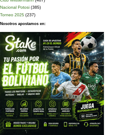
Club Wilstermann
(487)
Nacional Potosi
(385)
Torneo 2025
(237)
Nosotros apostamos en: