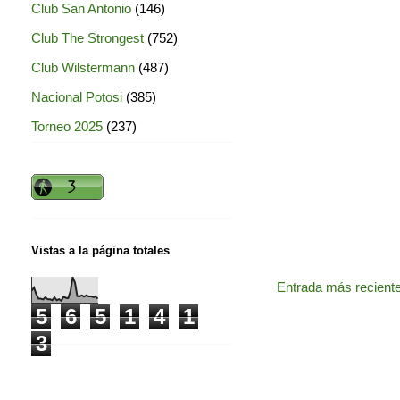
Club San Antonio
(146)
Club The Strongest
(752)
Club Wilstermann
(487)
Nacional Potosi
(385)
Torneo 2025
(237)
Vistas a la página totales
Entrada más recient
5
6
5
1
4
1
3