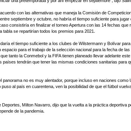
niciar una pretemporada y por ahí empezar en septiembre”, dijo Salin
cuerdo con las alternativas que maneja la Comisión de Competicione
n entre septiembre y octubre, no habría el tiempo suficiente para jugar
 caso consistiría en finalizar el torneo Apertura con las 14 fechas que 
a tabla se repartirían todos los premios para 2021.
 daría el tiempo suficiente a los clubes de Wilstermann y Bolívar para
 espacio para el trabajo de la selección nacional para la fecha de las 
 que tanto la Conmebol y la FIFA tienen planeado llevar adelante est
os países tendrán que tener las mismas condiciones sanitarias para q
el panorama no es muy alentador, porque incluso en naciones como 
puso al país en cuarentena, ven la posibilidad de que el fútbol vuelv
e Deportes, Milton Navarro, dijo que la vuelta a la práctica deportiva p
depende de la pandemia.