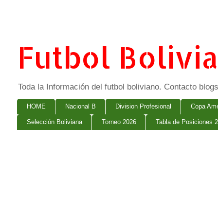
Futbol Bolivi
Toda la Información del futbol boliviano. Contacto bl
HOME
Nacional B
Division Profesional
Copa Ame
Selección Boliviana
Torneo 2026
Tabla de Posiciones 