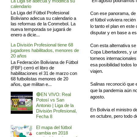
“En agosto podríamos i
La Liga se adecua y modifica su
calendario
La Liga del Fútbol Profesional
Con ese panorama, de a
Boliviano adecua su calendario a
el fútbol volviera recié
las reformas de la Conmebol. La
lo tanto el plan en este
nueva temporada se jugará de
disputar y en base a es
enero a dicie...
La División Profesional tiene 68
Con esta alternativa se
jugadores habilitados, menores de
Copa Libertadores, y un
20 años
torneos internacionales
La Federación Boliviana de Fútbol
esa posibilidad todos l
(FBF) cerró el libro de
viajen.
habilitaciones el 31 de marzo con
68 futbolistas menores de 20
Salinas reconoció que 
años, que militan e...
que la pandemia aún no 
🔴EN VIVO: Real
agosto.
Potosí vs San
Antonio | Liga de la
En Bolivia el ministro d
División Profesional,
en octubre, pero todo 
Fecha 8
El mapa del fútbol
cambia en 2018