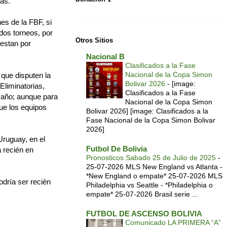
as.
s de la FBF, si
 dos torneos, por
Otros Sitios
restan por
Nacional B
Clasificados a la Fase
Nacional de la Copa Simon
 que disputen la
Bolivar 2026
-
[image:
Eliminatorias,
Clasificados a la Fase
e año; aunque para
Nacional de la Copa Simon
ue los equipos
Bolivar 2026] [image: Clasificados a la
Fase Nacional de la Copa Simon Bolivar
2026]
Uruguay, en el
Futbol De Bolivia
a recién en
Pronosticos Sabado 25 de Julio de 2025
-
25-07-2026 MLS New England vs Atlanta -
*New England o empate* 25-07-2026 MLS
odría ser recién
Philadelphia vs Seattle - *Philadelphia o
empate* 25-07-2026 Brasil serie ...
FUTBOL DE ASCENSO BOLIVIA
Comunicado LA PRIMERA “A”