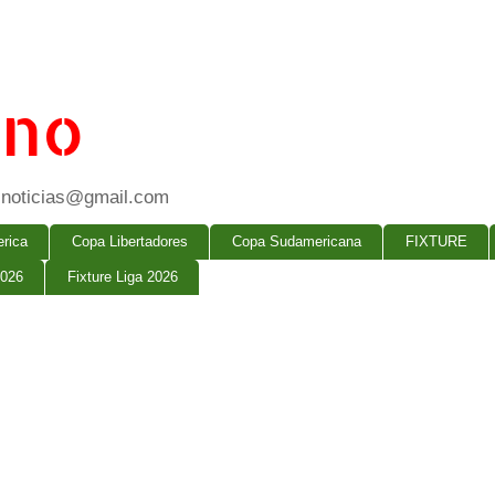
ano
ogsnoticias@gmail.com
rica
Copa Libertadores
Copa Sudamericana
FIXTURE
2026
Fixture Liga 2026