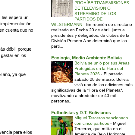
PROHÍBE TRANSMISIONES
DE TELEVISIÓN O
STREAMING DE LOS
s les espera un
PARTIDOS DE
a implementación
WILSTERMANN
-
En reunión de directorio
o en cuenta que no
realizado en Fecha 20 de abril, junto a
presidentes y delegados, de clubes de la
División Primera A se determinó que los
parti...
ás débil, porque
 gastar en los
Ecologia, Medio Ambiente Bolivia
Bolivia se unió por sus Áreas
Protegidas en la Hora del
Planeta 2026
-
El pasado
l año, ya que
sábado 28 de marzo, Bolivia
vivió una de las ediciones más
significativas de la *Hora del Planeta*,
movilizando a alrededor de 40 mil
personas...
Futbolistas y D.T. Bolivianos
Miguel Terceros sancionado
con cinco partidos
-
Miguel
Terceros, que milita en el
vencia para ellos
América de Belo Horizonte,