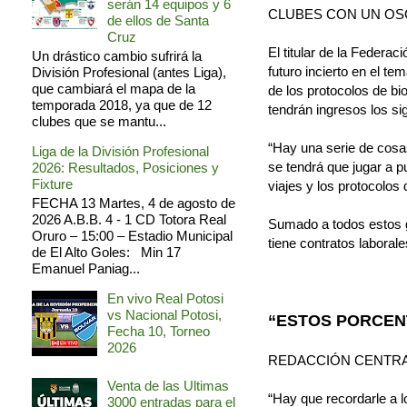
serán 14 equipos y 6
CLUBES CON UN O
de ellos de Santa
Cruz
El titular de la Federa
Un drástico cambio sufrirá la
futuro incierto en el t
División Profesional (antes Liga),
que cambiará el mapa de la
de los protocolos de bio
temporada 2018, ya que de 12
tendrán ingresos los s
clubes que se mantu...
“Hay una serie de cosas
Liga de la División Profesional
se tendrá que jugar a p
2026: Resultados, Posiciones y
Fixture
viajes y los protocolo
FECHA 13 Martes, 4 de agosto de
2026 A.B.B. 4 - 1 CD Totora Real
Sumado a todos estos ga
Oruro – 15:00 – Estadio Municipal
tiene contratos laboral
de El Alto Goles: Min 17
Emanuel Paniag...
En vivo Real Potosi
vs Nacional Potosi,
“ESTOS PORCEN
Fecha 10, Torneo
2026
REDACCIÓN CENTR
Venta de las Ultimas
“Hay que recordarle a l
3000 entradas para el