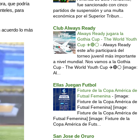
bra, que podría
fue sancionado con cinco
nteles, para
partidos de suspensión y una multa
económica por el Superior Tribun...
Club Always Ready
un acuerdo lo más
Always Ready jugara la
Gothia Cup - The World Youth
Cup ✈️🔴⚪️
-
Always Ready
este año participará del
torneo juvenil más importante
a nivel mundial. Nos vamos a la Gothia
Cup - The World Youth Cup ✈️🔴⚪️ [image:
Al...
Ellas Juegan Futbol
Fixture de la Copa América de
Futsal Femenina
-
[image:
Fixture de la Copa América de
Futsal Femenina] [image:
Fixture de la Copa América de
Futsal Femenina] [image: Fixture de la
Copa América de Futs...
San Jose de Oruro