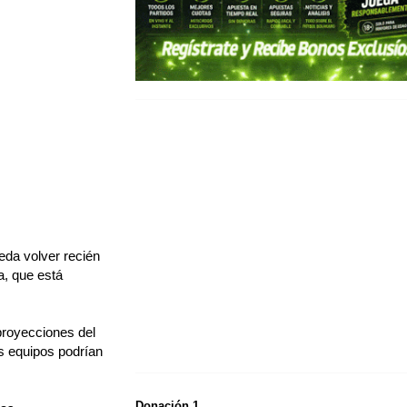
ueda volver recién
a, que está
proyecciones del
os equipos podrían
Donación 1