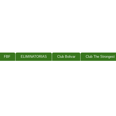
FBF
ELIMINATORIAS
Club Bolivar
Club The Strongest