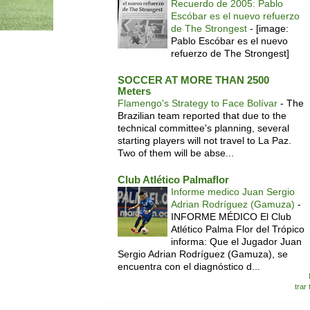
Recuerdo de 2005: Pablo
Escóbar es el nuevo refuerzo
de The Strongest
-
[image:
Pablo Escóbar es el nuevo
refuerzo de The Strongest]
SOCCER AT MORE THAN 2500
Meters
Flamengo's Strategy to Face Bolívar
-
The
Brazilian team reported that due to the
technical committee's planning, several
starting players will not travel to La Paz.
Two of them will be abse...
Club Atlético Palmaflor
Informe medico Juan Sergio
Adrian Rodríguez (Gamuza)
-
INFORME MÉDICO El Club
Atlético Palma Flor del Trópico
informa: Que el Jugador Juan
Sergio Adrian Rodríguez (Gamuza), se
encuentra con el diagnóstico d...
trar