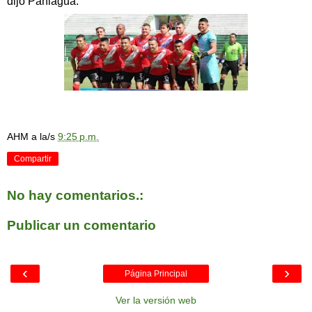
dijo Paniagua.
AHM
a la/s
9:25 p.m.
Compartir
No hay comentarios.:
Publicar un comentario
‹
›
Página Principal
Ver la versión web