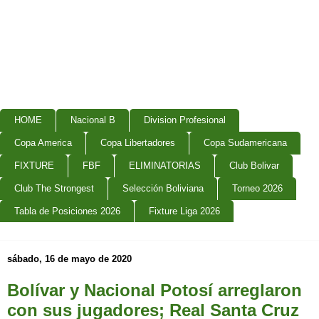
HOME
Nacional B
Division Profesional
Copa America
Copa Libertadores
Copa Sudamericana
FIXTURE
FBF
ELIMINATORIAS
Club Bolivar
Club The Strongest
Selección Boliviana
Torneo 2026
Tabla de Posiciones 2026
Fixture Liga 2026
sábado, 16 de mayo de 2020
Bolívar y Nacional Potosí arreglaron
con sus jugadores; Real Santa Cruz