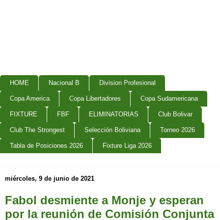
HOME
Nacional B
Division Profesional
Copa America
Copa Libertadores
Copa Sudamericana
FIXTURE
FBF
ELIMINATORIAS
Club Bolivar
Club The Strongest
Selección Boliviana
Torneo 2026
Tabla de Posiciones 2026
Fixture Liga 2026
miércoles, 9 de junio de 2021
Fabol desmiente a Monje y esperan
por la reunión de Comisión Conjunta