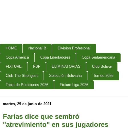
HOME
Nacional B
Division Profesional
Copa America
Copa Libertadores
Copa Sudamericana
FIXTURE
FBF
ELIMINATORIAS
Club Bolivar
Club The Strongest
Selección Boliviana
Torneo 2026
Tabla de Posiciones 2026
Fixture Liga 2026
martes, 29 de junio de 2021
Farías dice que sembró
"atrevimiento" en sus jugadores