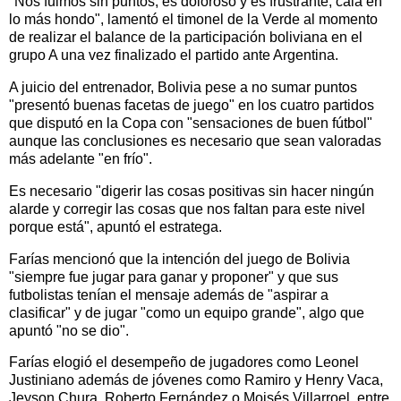
"Nos fuimos sin puntos, es doloroso y es frustrante, cala en
lo más hondo", lamentó el timonel de la Verde al momento
de realizar el balance de la participación boliviana en el
grupo A una vez finalizado el partido ante Argentina.
A juicio del entrenador, Bolivia pese a no sumar puntos
"presentó buenas facetas de juego" en los cuatro partidos
que disputó en la Copa con "sensaciones de buen fútbol"
aunque las conclusiones es necesario que sean valoradas
más adelante "en frío".
Es necesario "digerir las cosas positivas sin hacer ningún
alarde y corregir las cosas que nos faltan para este nivel
porque está", apuntó el estratega.
Farías mencionó que la intención del juego de Bolivia
"siempre fue jugar para ganar y proponer" y que sus
futbolistas tenían el mensaje además de "aspirar a
clasificar" y de jugar "como un equipo grande", algo que
apuntó "no se dio".
Farías elogió el desempeño de jugadores como Leonel
Justiniano además de jóvenes como Ramiro y Henry Vaca,
Jeyson Chura, Roberto Fernández o Moisés Villarroel, entre