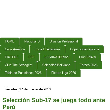
HOME
Nacional B
Division Profesional
Copa America
Copa Libertadores
Copa Sudamericana
FIXTURE
FBF
ELIMINATORIAS
Club Bolivar
Club The Strongest
Selección Boliviana
Torneo 2026
Tabla de Posiciones 2026
Fixture Liga 2026
miércoles, 27 de marzo de 2019
Selección Sub-17 se juega todo ante
Perú