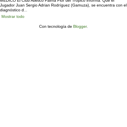
MÉDICO El Club Atlético Palma Flor del Trópico informa: Que el
Jugador Juan Sergio Adrian Rodríguez (Gamuza), se encuentra con el
diagnóstico d...
Mostrar todo
Con tecnología de
Blogger
.