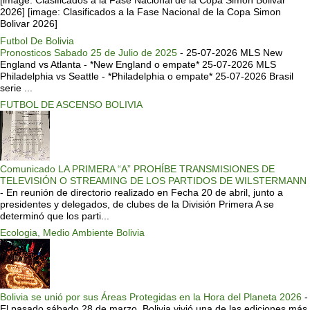
[image: Clasificados a la Fase Nacional de la Copa Simon Bolivar
2026] [image: Clasificados a la Fase Nacional de la Copa Simon
Bolivar 2026]
Futbol De Bolivia
Pronosticos Sabado 25 de Julio de 2025
-
25-07-2026 MLS New
England vs Atlanta - *New England o empate* 25-07-2026 MLS
Philadelphia vs Seattle - *Philadelphia o empate* 25-07-2026 Brasil
serie ...
FUTBOL DE ASCENSO BOLIVIA
Comunicado LA PRIMERA “A” PROHÍBE TRANSMISIONES DE
TELEVISIÓN O STREAMING DE LOS PARTIDOS DE WILSTERMANN
-
En reunión de directorio realizado en Fecha 20 de abril, junto a
presidentes y delegados, de clubes de la División Primera A se
determinó que los parti...
Ecologia, Medio Ambiente Bolivia
Bolivia se unió por sus Áreas Protegidas en la Hora del Planeta 2026
-
El pasado sábado 28 de marzo, Bolivia vivió una de las ediciones más