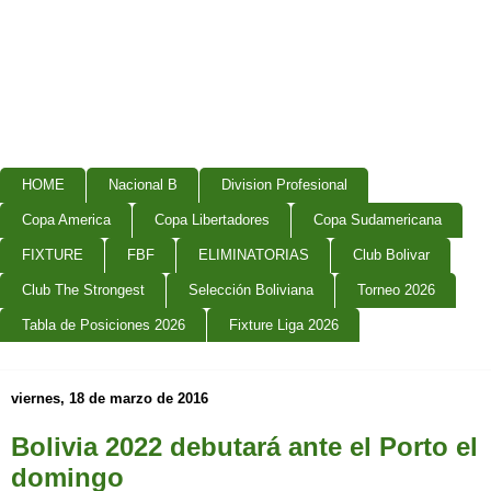
HOME
Nacional B
Division Profesional
Copa America
Copa Libertadores
Copa Sudamericana
FIXTURE
FBF
ELIMINATORIAS
Club Bolivar
Club The Strongest
Selección Boliviana
Torneo 2026
Tabla de Posiciones 2026
Fixture Liga 2026
viernes, 18 de marzo de 2016
Bolivia 2022 debutará ante el Porto el
domingo