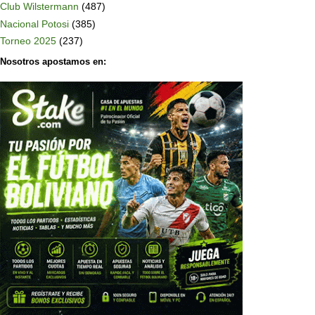
Club Wilstermann
(487)
Nacional Potosi
(385)
Torneo 2025
(237)
Nosotros apostamos en: