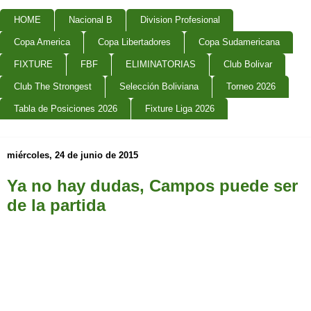
HOME
Nacional B
Division Profesional
Copa America
Copa Libertadores
Copa Sudamericana
FIXTURE
FBF
ELIMINATORIAS
Club Bolivar
Club The Strongest
Selección Boliviana
Torneo 2026
Tabla de Posiciones 2026
Fixture Liga 2026
miércoles, 24 de junio de 2015
Ya no hay dudas, Campos puede ser
de la partida