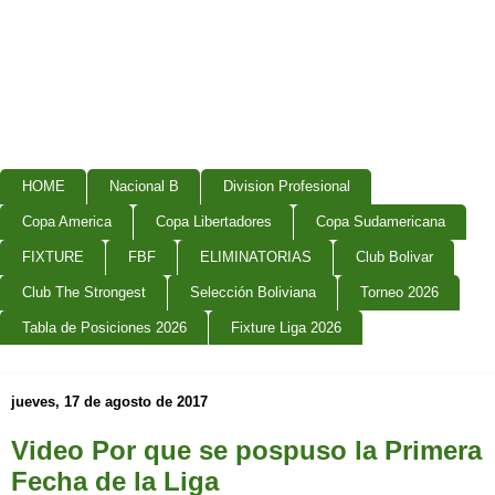
HOME
Nacional B
Division Profesional
Copa America
Copa Libertadores
Copa Sudamericana
FIXTURE
FBF
ELIMINATORIAS
Club Bolivar
Club The Strongest
Selección Boliviana
Torneo 2026
Tabla de Posiciones 2026
Fixture Liga 2026
jueves, 17 de agosto de 2017
Video Por que se pospuso la Primera
Fecha de la Liga