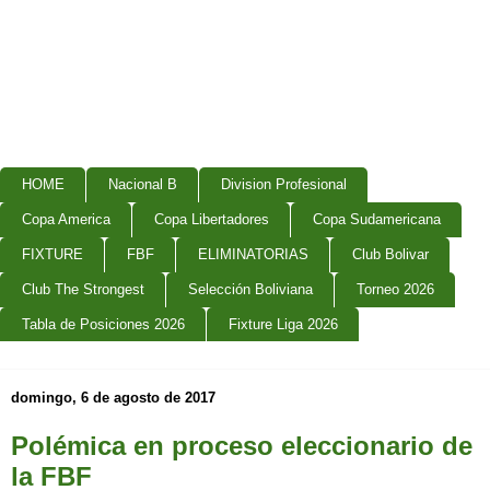
HOME
Nacional B
Division Profesional
Copa America
Copa Libertadores
Copa Sudamericana
FIXTURE
FBF
ELIMINATORIAS
Club Bolivar
Club The Strongest
Selección Boliviana
Torneo 2026
Tabla de Posiciones 2026
Fixture Liga 2026
domingo, 6 de agosto de 2017
Polémica en proceso eleccionario de
la FBF