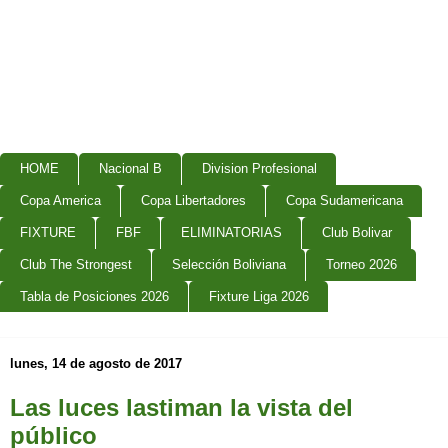
HOME
Nacional B
Division Profesional
Copa America
Copa Libertadores
Copa Sudamericana
FIXTURE
FBF
ELIMINATORIAS
Club Bolivar
Club The Strongest
Selección Boliviana
Torneo 2026
Tabla de Posiciones 2026
Fixture Liga 2026
lunes, 14 de agosto de 2017
Las luces lastiman la vista del
público