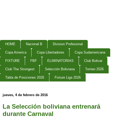
HOME
Nacional B
Division Profesional
Copa America
Copa Libertadores
Copa Sudamericana
FIXTURE
FBF
ELIMINATORIAS
Club Bolivar
Club The Strongest
Selección Boliviana
Torneo 2026
Tabla de Posiciones 2026
Fixture Liga 2026
jueves, 4 de febrero de 2016
La Selección boliviana entrenará
durante Carnaval