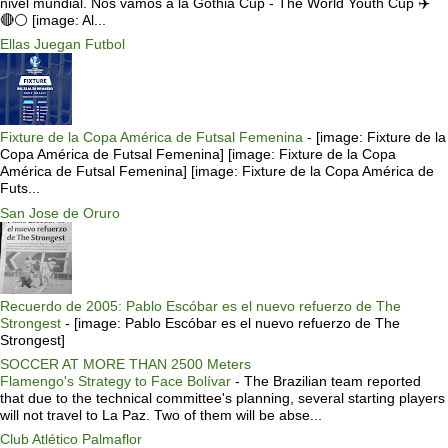
nivel mundial. Nos vamos a la Gothia Cup - The World Youth Cup ✈️
🔴⚪️ [image: Al...
Ellas Juegan Futbol
Fixture de la Copa América de Futsal Femenina
-
[image: Fixture de la
Copa América de Futsal Femenina] [image: Fixture de la Copa
América de Futsal Femenina] [image: Fixture de la Copa América de
Futs...
San Jose de Oruro
Recuerdo de 2005: Pablo Escóbar es el nuevo refuerzo de The
Strongest
-
[image: Pablo Escóbar es el nuevo refuerzo de The
Strongest]
SOCCER AT MORE THAN 2500 Meters
Flamengo's Strategy to Face Bolívar
-
The Brazilian team reported
that due to the technical committee's planning, several starting players
will not travel to La Paz. Two of them will be abse...
Club Atlético Palmaflor