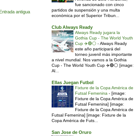
fue sancionado con cinco
partidos de suspensión y una multa
Entrada antigua
económica por el Superior Tribun...
Club Always Ready
Always Ready jugara la
Gothia Cup - The World Youth
Cup ✈️🔴⚪️
-
Always Ready
este año participará del
torneo juvenil más importante
a nivel mundial. Nos vamos a la Gothia
Cup - The World Youth Cup ✈️🔴⚪️ [image:
Al...
Ellas Juegan Futbol
Fixture de la Copa América de
Futsal Femenina
-
[image:
Fixture de la Copa América de
Futsal Femenina] [image:
Fixture de la Copa América de
Futsal Femenina] [image: Fixture de la
Copa América de Futs...
San Jose de Oruro