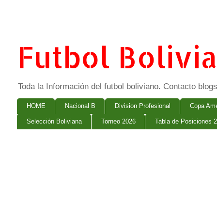
Futbol Bolivi
Toda la Información del futbol boliviano. Contacto bl
HOME
Nacional B
Division Profesional
Copa Ame
Selección Boliviana
Torneo 2026
Tabla de Posiciones 