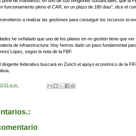
s pone de manifiesto, en uno de sus renglones sustanciales, que la F
 funcionamiento pleno el CAR, en un plazo de 180 días”, dice el co
ometieron a realizar las gestiones para conseguir los recursos econ
dades he señalado que uno de los pilares en mi gestión tiene que ver
materia de infraestructura: Hoy hemos dado un paso fundamental par
xpresó López, según la nota de la FBF.
 dirigente federativo buscará en Zúrich el apoyo económico de la FI
livia.
0:51 a.m.
tarios.:
comentario