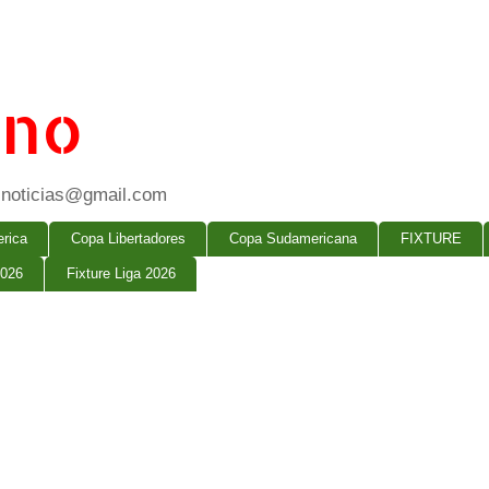
ano
ogsnoticias@gmail.com
rica
Copa Libertadores
Copa Sudamericana
FIXTURE
2026
Fixture Liga 2026