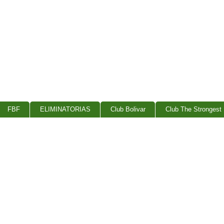
FBF
ELIMINATORIAS
Club Bolivar
Club The Strongest