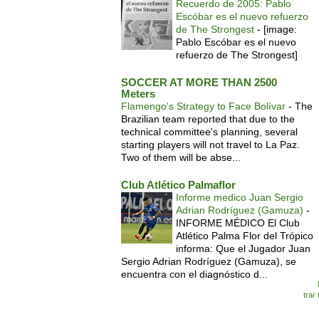
Recuerdo de 2005: Pablo
Escóbar es el nuevo refuerzo
de The Strongest
-
[image:
Pablo Escóbar es el nuevo
refuerzo de The Strongest]
SOCCER AT MORE THAN 2500
Meters
Flamengo's Strategy to Face Bolívar
-
The
Brazilian team reported that due to the
technical committee's planning, several
starting players will not travel to La Paz.
Two of them will be abse...
Club Atlético Palmaflor
Informe medico Juan Sergio
Adrian Rodríguez (Gamuza)
-
INFORME MÉDICO El Club
Atlético Palma Flor del Trópico
informa: Que el Jugador Juan
Sergio Adrian Rodríguez (Gamuza), se
encuentra con el diagnóstico d...
trar