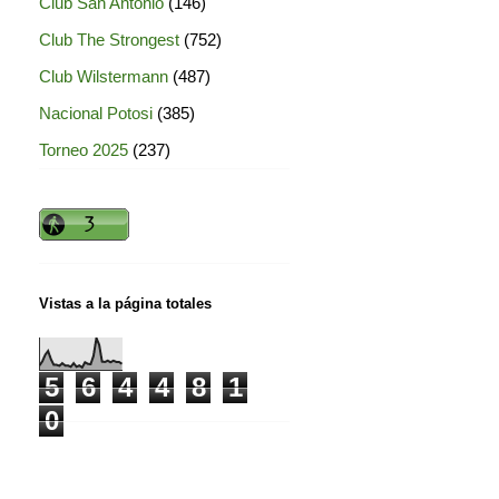
Club San Antonio
(146)
Club The Strongest
(752)
Club Wilstermann
(487)
Nacional Potosi
(385)
Torneo 2025
(237)
Vistas a la página totales
5
6
4
4
8
1
0