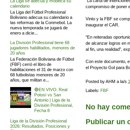
“La carta de intencione
La Liga se adecua y modifica su
calendario
compromiso de poner en
La Liga del Fútbol Profesional
Boliviano adecua su calendario a
Vinto y la FBF se compr
las reformas de la Conmebol. La
inaugurar el CAR.
nueva temporada se jugará de
enero a dicie...
“En reiteradas oportuni
La División Profesional tiene 68
de alcanzar logros en 
jugadores habilitados, menores de
al fin, una realidad”, e
20 años
La Federación Boliviana de Fútbol
Con este documento, el
(FBF) cerró el libro de
el Proyecto Gol para Bo
habilitaciones el 31 de marzo con
68 futbolistas menores de 20
años, que militan e...
Posted by
AHM
a la/s
1
🔴EN VIVO: Real
Labels:
FBF
Potosí vs San
Antonio | Liga de la
No hay comen
División Profesional,
Fecha 8
Publicar un 
Liga de la División Profesional
2026: Resultados, Posiciones y