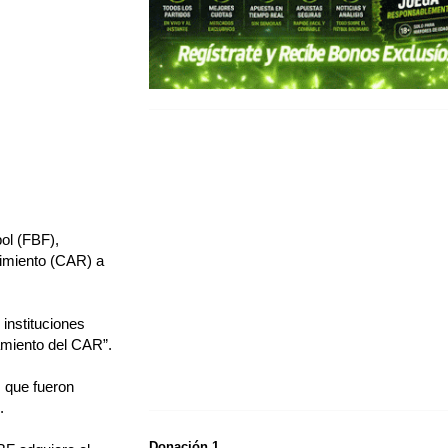
bol (FBF),
dimiento (CAR) a
instituciones
namiento del CAR”.
s que fueron
.
Donación 1