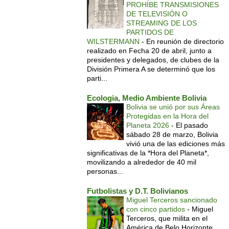
PROHÍBE TRANSMISIONES
DE TELEVISIÓN O
STREAMING DE LOS
PARTIDOS DE
WILSTERMANN
-
En reunión de directorio
realizado en Fecha 20 de abril, junto a
presidentes y delegados, de clubes de la
División Primera A se determinó que los
parti...
Ecologia, Medio Ambiente Bolivia
Bolivia se unió por sus Áreas
Protegidas en la Hora del
Planeta 2026
-
El pasado
sábado 28 de marzo, Bolivia
vivió una de las ediciones más
significativas de la *Hora del Planeta*,
movilizando a alrededor de 40 mil
personas...
Futbolistas y D.T. Bolivianos
Miguel Terceros sancionado
con cinco partidos
-
Miguel
Terceros, que milita en el
América de Belo Horizonte,