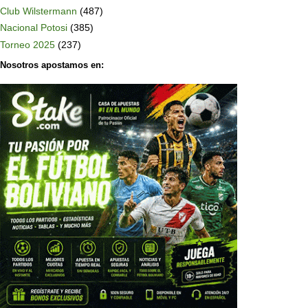
Club Wilstermann
(487)
Nacional Potosi
(385)
Torneo 2025
(237)
Nosotros apostamos en: