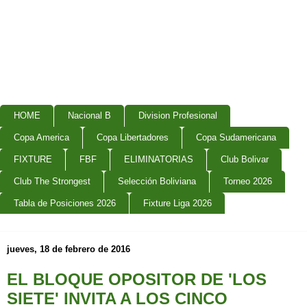
HOME
Nacional B
Division Profesional
Copa America
Copa Libertadores
Copa Sudamericana
FIXTURE
FBF
ELIMINATORIAS
Club Bolivar
Club The Strongest
Selección Boliviana
Torneo 2026
Tabla de Posiciones 2026
Fixture Liga 2026
jueves, 18 de febrero de 2016
EL BLOQUE OPOSITOR DE 'LOS
SIETE' INVITA A LOS CINCO