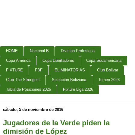
HOME
Nacional B
Division Profesional
Copa America
Copa Libertadores
Copa Sudamericana
FIXTURE
FBF
ELIMINATORIAS
Club Bolivar
Club The Strongest
Selección Boliviana
Torneo 2026
Tabla de Posiciones 2026
Fixture Liga 2026
sábado, 5 de noviembre de 2016
Jugadores de la Verde piden la
dimisión de López