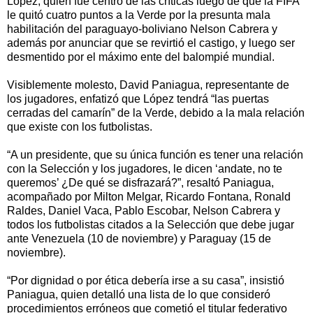
López, quien fue centro de las críticas luego de que la FIFA
le quitó cuatro puntos a la Verde por la presunta mala
habilitación del paraguayo-boliviano Nelson Cabrera y
además por anunciar que se revirtió el castigo, y luego ser
desmentido por el máximo ente del balompié mundial.
Visiblemente molesto, David Paniagua, representante de
los jugadores, enfatizó que López tendrá “las puertas
cerradas del camarín” de la Verde, debido a la mala relación
que existe con los futbolistas.
“A un presidente, que su única función es tener una relación
con la Selección y los jugadores, le dicen ‘andate, no te
queremos’ ¿De qué se disfrazará?”, resaltó Paniagua,
acompañado por Milton Melgar, Ricardo Fontana, Ronald
Raldes, Daniel Vaca, Pablo Escobar, Nelson Cabrera y
todos los futbolistas citados a la Selección que debe jugar
ante Venezuela (10 de noviembre) y Paraguay (15 de
noviembre).
“Por dignidad o por ética debería irse a su casa”, insistió
Paniagua, quien detalló una lista de lo que consideró
procedimientos erróneos que cometió el titular federativo