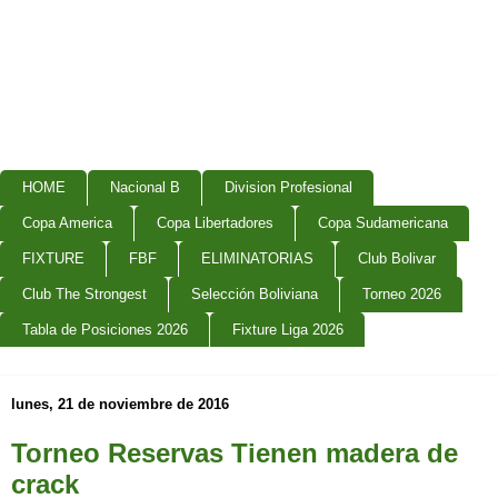
HOME
Nacional B
Division Profesional
Copa America
Copa Libertadores
Copa Sudamericana
FIXTURE
FBF
ELIMINATORIAS
Club Bolivar
Club The Strongest
Selección Boliviana
Torneo 2026
Tabla de Posiciones 2026
Fixture Liga 2026
lunes, 21 de noviembre de 2016
Torneo Reservas Tienen madera de
crack