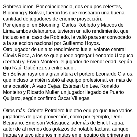
Sobresalieron. Por coincidencia, dos equipos celestes,
Blooming y Bolívar, fueron los que mostraron una buena
cantidad de jugadores de enorme proyección.
Por ejemplo, en Blooming, Carlos Robledo y Marcos de
Lima, ambos delanteros, tuvieron un alto rendimiento, que
incluso en el caso de Robledo, la valió para ser convocado
a la selección nacional por Guillermo Hoyos.
Otro jugador de un alto rendimiento fue el volante central
Clovis Roca, a los se que puede agregar Leonardo Urapuca
(central) y, Erwin Montero, el jugador de menor edad, según
dijo Raúl Gutiérrez su entrenador.
En Bolívar, rayaron a gran altura el portero Leonardo Claros,
que incluso también subió al equipo profesional, en más de
una ocasión, Álvaro Cejas, Esteban Un Lee, Ronaldo
Monteiro y Ricardo Muller, un jugador llegado de Puerto
Quijarro, según confirmó Óscar Villegas.
Otros más. Oriente Petrolero fue otro equipo que tuvo varios
jugadores de gran proyección, como por ejemplo, Deni
Bejarano, Emerson Velásquez, además de Erick Iragua,
autor de al menos dos golazos de notable factura, aunque
Iragua ya tuvo algunos minutos en el equipo de primera en