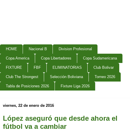
HOME
Nacional B
Division Profesional
Copa America
Copa Libertadores
Copa Sudamericana
FIXTURE
FBF
ELIMINATORIAS
Club Bolivar
Club The Strongest
Selección Boliviana
Torneo 2026
Tabla de Posiciones 2026
Fixture Liga 2026
viernes, 22 de enero de 2016
López aseguró que desde ahora el
fútbol va a cambiar