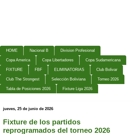
HOME
Nacional B
Division Profesional
Copa America
Copa Libertadores
Copa Sudamericana
FIXTURE
FBF
ELIMINATORIAS
Club Bolivar
Club The Strongest
Selección Boliviana
Torneo 2026
Tabla de Posiciones 2026
Fixture Liga 2026
jueves, 25 de junio de 2026
Fixture de los partidos
reprogramados del torneo 2026