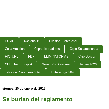
HOME
Nacional B
Division Profesional
Copa America
Copa Libertadores
Copa Sudamericana
FIXTURE
FBF
ELIMINATORIAS
Club Bolivar
Club The Strongest
Selección Boliviana
Torneo 2026
Tabla de Posiciones 2026
Fixture Liga 2026
viernes, 29 de enero de 2016
Se burlan del reglamento