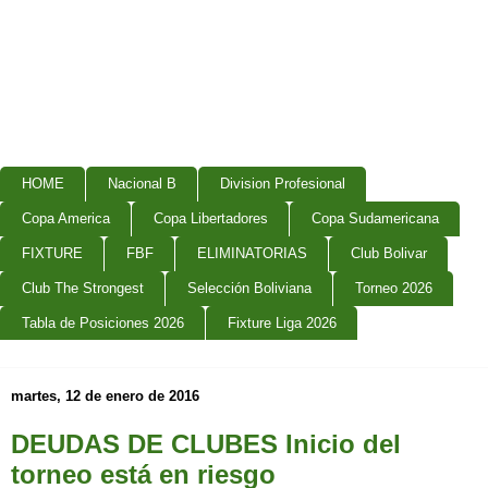
HOME
Nacional B
Division Profesional
Copa America
Copa Libertadores
Copa Sudamericana
FIXTURE
FBF
ELIMINATORIAS
Club Bolivar
Club The Strongest
Selección Boliviana
Torneo 2026
Tabla de Posiciones 2026
Fixture Liga 2026
martes, 12 de enero de 2016
DEUDAS DE CLUBES Inicio del
torneo está en riesgo