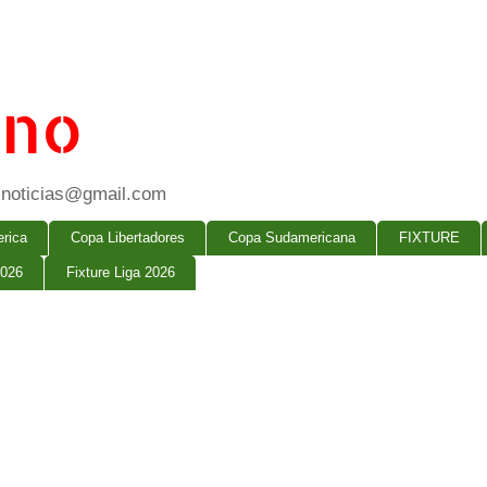
ano
ogsnoticias@gmail.com
rica
Copa Libertadores
Copa Sudamericana
FIXTURE
2026
Fixture Liga 2026