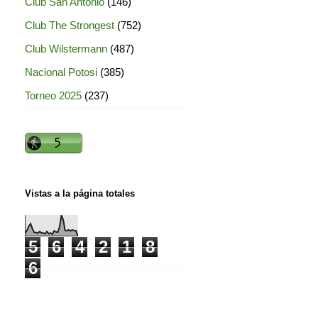
Club San Antonio
(146)
Club The Strongest
(752)
Club Wilstermann
(487)
Nacional Potosi
(385)
Torneo 2025
(237)
Vistas a la página totales
5
6
4
2
1
8
6