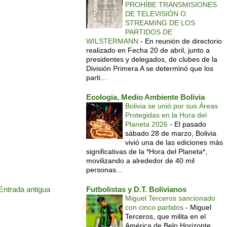
PROHÍBE TRANSMISIONES
DE TELEVISIÓN O
STREAMING DE LOS
PARTIDOS DE
WILSTERMANN
-
En reunión de directorio
realizado en Fecha 20 de abril, junto a
presidentes y delegados, de clubes de la
División Primera A se determinó que los
parti...
Ecologia, Medio Ambiente Bolivia
Bolivia se unió por sus Áreas
Protegidas en la Hora del
Planeta 2026
-
El pasado
sábado 28 de marzo, Bolivia
vivió una de las ediciones más
significativas de la *Hora del Planeta*,
movilizando a alrededor de 40 mil
personas...
Entrada antigua
Futbolistas y D.T. Bolivianos
Miguel Terceros sancionado
con cinco partidos
-
Miguel
Terceros, que milita en el
América de Belo Horizonte,