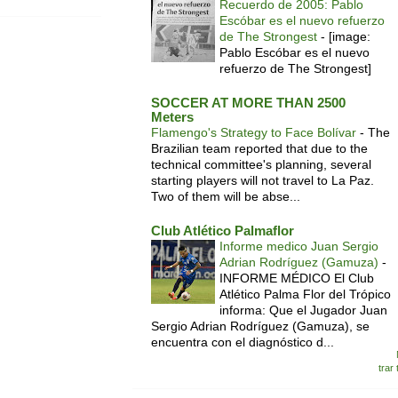
Recuerdo de 2005: Pablo
Escóbar es el nuevo refuerzo
de The Strongest
-
[image:
Pablo Escóbar es el nuevo
refuerzo de The Strongest]
SOCCER AT MORE THAN 2500
Meters
Flamengo's Strategy to Face Bolívar
-
The
Brazilian team reported that due to the
technical committee's planning, several
starting players will not travel to La Paz.
Two of them will be abse...
Club Atlético Palmaflor
Informe medico Juan Sergio
Adrian Rodríguez (Gamuza)
-
INFORME MÉDICO El Club
Atlético Palma Flor del Trópico
informa: Que el Jugador Juan
Sergio Adrian Rodríguez (Gamuza), se
encuentra con el diagnóstico d...
trar