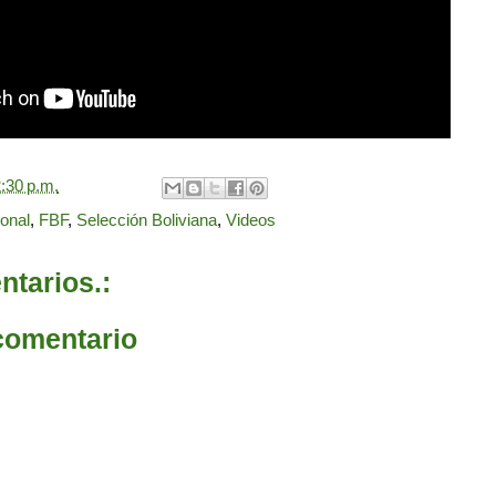
:30 p.m.
ional
,
FBF
,
Selección Boliviana
,
Videos
tarios.:
comentario