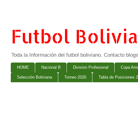
Futbol Bolivi
Toda la Información del futbol boliviano. Contacto bl
HOME
Nacional B
Division Profesional
Copa Ame
Selección Boliviana
Torneo 2026
Tabla de Posiciones 