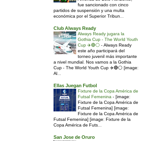
fue sancionado con cinco
partidos de suspensión y una multa
económica por el Superior Tribun...
Club Always Ready
Always Ready jugara la
Gothia Cup - The World Youth
Cup ✈️🔴⚪️
-
Always Ready
este año participará del
torneo juvenil más importante
a nivel mundial. Nos vamos a la Gothia
Cup - The World Youth Cup ✈️🔴⚪️ [image:
Al...
Ellas Juegan Futbol
Fixture de la Copa América de
Futsal Femenina
-
[image:
Fixture de la Copa América de
Futsal Femenina] [image:
Fixture de la Copa América de
Futsal Femenina] [image: Fixture de la
Copa América de Futs...
San Jose de Oruro