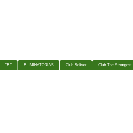
FBF
ELIMINATORIAS
Club Bolivar
Club The Strongest