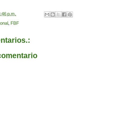
:46 p.m.
ional
,
FBF
tarios.:
comentario