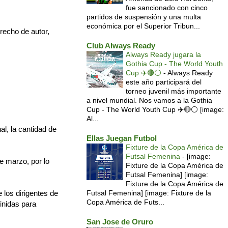
fue sancionado con cinco
partidos de suspensión y una multa
económica por el Superior Tribun...
recho de autor,
Club Always Ready
Always Ready jugara la
Gothia Cup - The World Youth
Cup ✈️🔴⚪️
-
Always Ready
este año participará del
torneo juvenil más importante
a nivel mundial. Nos vamos a la Gothia
Cup - The World Youth Cup ✈️🔴⚪️ [image:
Al...
al, la cantidad de
Ellas Juegan Futbol
Fixture de la Copa América de
Futsal Femenina
-
[image:
e marzo, por lo
Fixture de la Copa América de
Futsal Femenina] [image:
Fixture de la Copa América de
 los dirigentes de
Futsal Femenina] [image: Fixture de la
Copa América de Futs...
finidas para
San Jose de Oruro