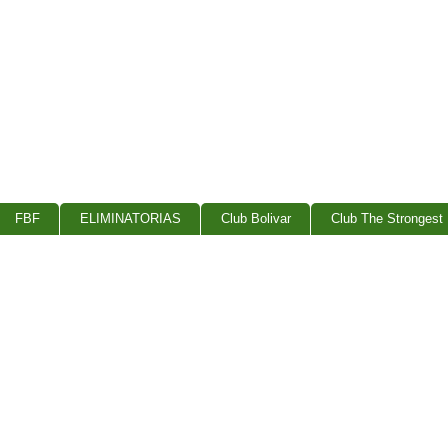
FBF
ELIMINATORIAS
Club Bolivar
Club The Strongest