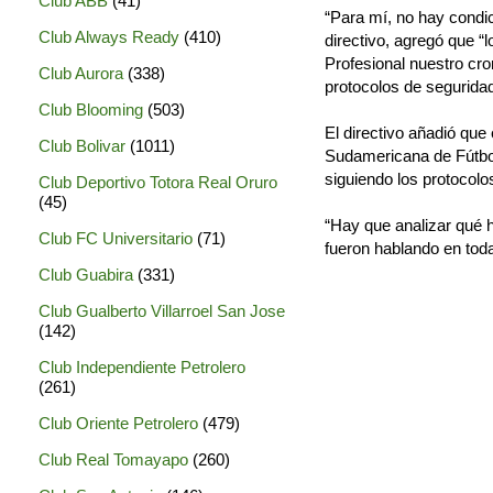
Club ABB
(41)
“Para mí, no hay condic
Club Always Ready
(410)
directivo, agregó que “
Profesional nuestro cr
Club Aurora
(338)
protocolos de seguridad
Club Blooming
(503)
El directivo añadió que
Club Bolivar
(1011)
Sudamericana de Fútbol
siguiendo los protocol
Club Deportivo Totora Real Oruro
(45)
“Hay que analizar qué 
Club FC Universitario
(71)
fueron hablando en toda
Club Guabira
(331)
Club Gualberto Villarroel San Jose
(142)
Club Independiente Petrolero
(261)
Club Oriente Petrolero
(479)
Club Real Tomayapo
(260)