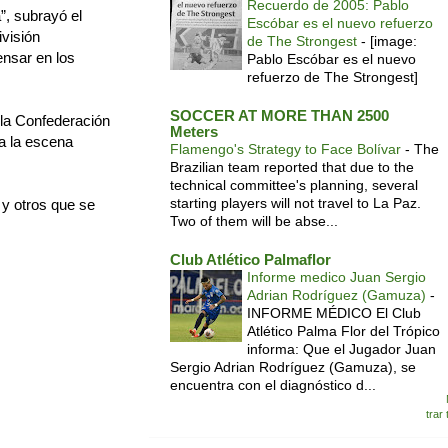
Recuerdo de 2005: Pablo
”, subrayó el
Escóbar es el nuevo refuerzo
ivisión
de The Strongest
-
[image:
nsar en los
Pablo Escóbar es el nuevo
refuerzo de The Strongest]
SOCCER AT MORE THAN 2500
e la Confederación
Meters
a la escena
Flamengo's Strategy to Face Bolívar
-
The
Brazilian team reported that due to the
technical committee's planning, several
starting players will not travel to La Paz.
 y otros que se
Two of them will be abse...
Club Atlético Palmaflor
Informe medico Juan Sergio
Adrian Rodríguez (Gamuza)
-
INFORME MÉDICO El Club
Atlético Palma Flor del Trópico
informa: Que el Jugador Juan
Sergio Adrian Rodríguez (Gamuza), se
encuentra con el diagnóstico d...
trar