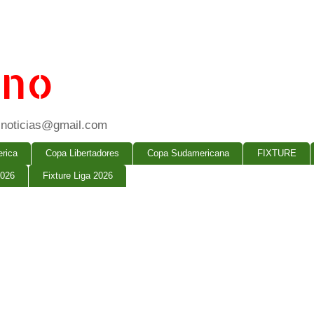
ano
ogsnoticias@gmail.com
rica
Copa Libertadores
Copa Sudamericana
FIXTURE
2026
Fixture Liga 2026