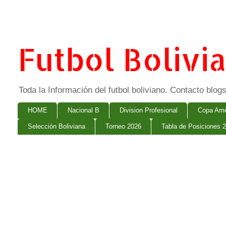
Futbol Bolivi
Toda la Información del futbol boliviano. Contacto bl
HOME
Nacional B
Division Profesional
Copa Ame
Selección Boliviana
Torneo 2026
Tabla de Posiciones 