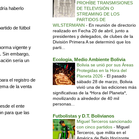
PROHÍBE TRANSMISIONES
dría haberlo
DE TELEVISIÓN O
STREAMING DE LOS
PARTIDOS DE
WILSTERMANN
-
En reunión de directorio
artido de fútbol
realizado en Fecha 20 de abril, junto a
presidentes y delegados, de clubes de la
División Primera A se determinó que los
norma vigente y
parti...
. Sin embargo,
Ecologia, Medio Ambiente Bolivia
sación sería un
Bolivia se unió por sus Áreas
Protegidas en la Hora del
Planeta 2026
-
El pasado
para el registro de
sábado 28 de marzo, Bolivia
tema de la venta
vivió una de las ediciones más
significativas de la *Hora del Planeta*,
movilizando a alrededor de 40 mil
personas...
desde el ente
ón para que las
Futbolistas y D.T. Bolivianos
Miguel Terceros sancionado
con cinco partidos
-
Miguel
Terceros, que milita en el
América de Belo Horizonte,