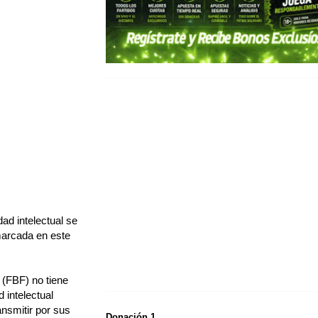
ad intelectual se
nmarcada en este
 (FBF) no tiene
 intelectual
ansmitir por sus
Donación 1