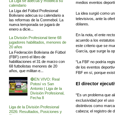
La Liga se adecua y modifica su
medios eventos deporti
calendario
La Liga del Fútbol Profesional
La idea surgió como una
Boliviano adecua su calendario a
televisivos, ante la of
las reformas de la Conmebol. La
dólares.
nueva temporada se jugará de
enero a dicie...
En la nota, el ente rect
La División Profesional tiene 68
acuerdo a los estatutos 
jugadores habilitados, menores de
este criterio que se mue
20 años
García, que surge la opc
La Federación Boliviana de Fútbol
(FBF) cerró el libro de
habilitaciones el 31 de marzo con
“La FBF no podría regis
68 futbolistas menores de 20
de los eventos deportiv
años, que militan e...
FBF en sí, porque exist
🔴EN VIVO: Real
El director ejecu
Potosí vs San
Antonio | Liga de la
División Profesional,
“Es un problema que alg
Fecha 8
exclusividad por el uso
distintivos como marca
Liga de la División Profesional
cabeza; el registro de d
2026: Resultados, Posiciones y