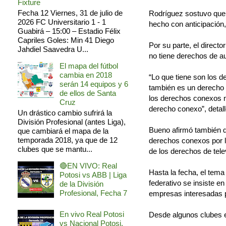
Fixture
Fecha 12 Viernes, 31 de julio de
Rodríguez sostuvo que e
2026 FC Universitario 1 - 1
hecho con anticipación,
Guabirá – 15:00 – Estadio Félix
Capriles Goles: Min 41 Diego
Por su parte, el direct
Jahdiel Saavedra U...
no tiene derechos de au
El mapa del fútbol
cambia en 2018
“Lo que tiene son los 
serán 14 equipos y 6
también es un derecho
de ellos de Santa
los derechos conexos n
Cruz
derecho conexo”, detall
Un drástico cambio sufrirá la
División Profesional (antes Liga),
Bueno afirmó también que
que cambiará el mapa de la
temporada 2018, ya que de 12
derechos conexos por lo
clubes que se mantu...
de los derechos de tele
🔴EN VIVO: Real
Hasta la fecha, el tema 
Potosi vs ABB | Liga
federativo se insiste e
de la División
Profesional, Fecha 7
empresas interesadas 
En vivo Real Potosi
Desde algunos clubes ex
vs Nacional Potosi,