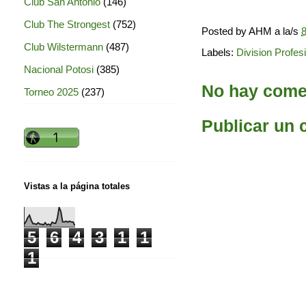
Club San Antonio
(146)
Club The Strongest
(752)
Posted by
AHM
a la/s
8
Club Wilstermann
(487)
Labels:
Division Profes
Nacional Potosi
(385)
No hay comen
Torneo 2025
(237)
Publicar un 
Vistas a la página totales
5
6
4
3
1
1
1