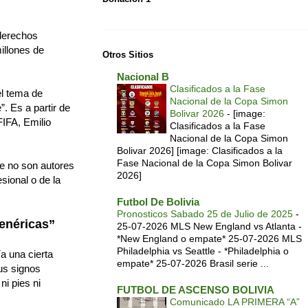
 derechos
illones de
Otros Sitios
Nacional B
Clasificados a la Fase
el tema de
Nacional de la Copa Simon
”. Es a partir de
Bolivar 2026
-
[image:
FIFA, Emilio
Clasificados a la Fase
Nacional de la Copa Simon
Bolivar 2026] [image: Clasificados a la
Fase Nacional de la Copa Simon Bolivar
ue no son autores
2026]
sional o de la
Futbol De Bolivia
Pronosticos Sabado 25 de Julio de 2025
-
genéricas”
25-07-2026 MLS New England vs Atlanta -
*New England o empate* 25-07-2026 MLS
Philadelphia vs Seattle - *Philadelphia o
a una cierta
empate* 25-07-2026 Brasil serie ...
sus signos
i pies ni
FUTBOL DE ASCENSO BOLIVIA
Comunicado LA PRIMERA “A”