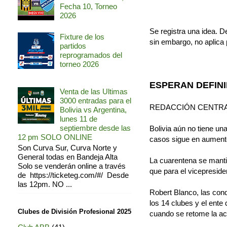
Fecha 10, Torneo
2026
Se registra una idea. D
Fixture de los
sin embargo, no aplica p
partidos
reprogramados del
torneo 2026
ESPERAN DEFIN
Venta de las Ultimas
3000 entradas para el
REDACCIÓN CENTR
Bolivia vs Argentina,
lunes 11 de
septiembre desde las
Bolivia aún no tiene un
12 pm SOLO ONLINE
casos sigue en aumento
Son Curva Sur, Curva Norte y
General todas en Bandeja Alta
La cuarentena se mantie
Solo se venderán online a través
que para el vicepreside
de https://ticketeg.com/#/ Desde
las 12pm. NO ...
Robert Blanco, las cond
los 14 clubes y el ente 
Clubes de División Profesional 2025
cuando se retome la acti