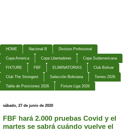
HOME
Nacional B
Division Profesional
Copa America
Copa Libertadores
Copa Sudamericana
FIXTURE
FBF
ELIMINATORIAS
Club Bolivar
Club The Strongest
Selección Boliviana
Torneo 2026
Tabla de Posiciones 2026
Fixture Liga 2026
sábado, 27 de junio de 2020
FBF hará 2.000 pruebas Covid y el
martes se sabrá cuándo vuelve el