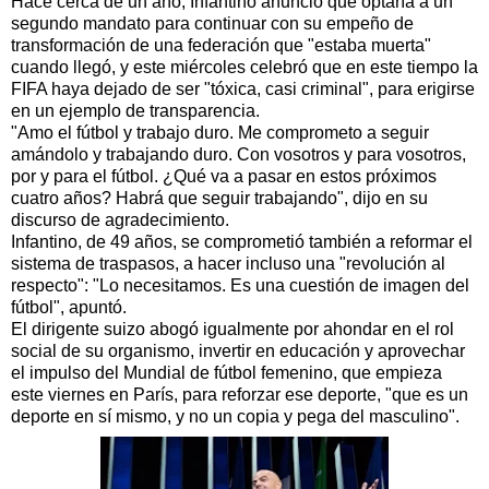
Hace cerca de un año, Infantino anunció que optaría a un
segundo mandato para continuar con su empeño de
transformación de una federación que "estaba muerta"
cuando llegó, y este miércoles celebró que en este tiempo la
FIFA haya dejado de ser "tóxica, casi criminal", para erigirse
en un ejemplo de transparencia.
"Amo el fútbol y trabajo duro. Me comprometo a seguir
amándolo y trabajando duro. Con vosotros y para vosotros,
por y para el fútbol. ¿Qué va a pasar en estos próximos
cuatro años? Habrá que seguir trabajando", dijo en su
discurso de agradecimiento.
Infantino, de 49 años, se comprometió también a reformar el
sistema de traspasos, a hacer incluso una "revolución al
respecto": "Lo necesitamos. Es una cuestión de imagen del
fútbol", apuntó.
El dirigente suizo abogó igualmente por ahondar en el rol
social de su organismo, invertir en educación y aprovechar
el impulso del Mundial de fútbol femenino, que empieza
este viernes en París, para reforzar ese deporte, "que es un
deporte en sí mismo, y no un copia y pega del masculino".