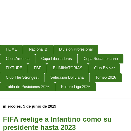
HOME
Nacional B
Division Profesional
Copa America
Copa Libertadores
Copa Sudamericana
FIXTURE
FBF
ELIMINATORIAS
Club Bolivar
Club The Strongest
Selección Boliviana
Torneo 2026
Tabla de Posiciones 2026
Fixture Liga 2026
miércoles, 5 de junio de 2019
FIFA reelige a Infantino como su
presidente hasta 2023