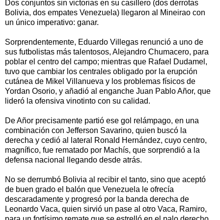
Dos conjuntos sin victorias en su casillero (dos derrotas
Bolivia, dos empates Venezuela) llegaron al Mineirao con
un único imperativo: ganar.
Sorprendentemente, Eduardo Villegas renunció a uno de
sus futbolistas más talentosos, Alejandro Chumacero, para
poblar el centro del campo; mientras que Rafael Dudamel,
tuvo que cambiar los centrales obligado por la erupción
cutánea de Mikel Villanueva y los problemas físicos de
Yordan Osorio, y añadió al enganche Juan Pablo Añor, que
lideró la ofensiva vinotinto con su calidad.
De Añor precisamente partió ese gol relámpago, en una
combinación con Jefferson Savarino, quien buscó la
derecha y cedió al lateral Ronald Hernández, cuyo centro,
magnífico, fue rematado por Machís, que sorprendió a la
defensa nacional llegando desde atrás.
No se derrumbó Bolivia al recibir el tanto, sino que aceptó
de buen grado el balón que Venezuela le ofrecía
descaradamente y progresó por la banda derecha de
Leonardo Vaca, quien sirvió un pase al otro Vaca, Ramiro,
para un fortísimo remate que se estrelló en el palo derecho