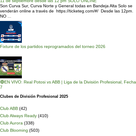
11 de septiembre desde las 12 pm SOLO ONLINE
Son Curva Sur, Curva Norte y General todas en Bandeja Alta Solo se
venderán online a través de https://ticketeg.com/#/ Desde las 12pm.
NO ...
Fixture de los partidos reprogramados del torneo 2026
🔴EN VIVO: Real Potosi vs ABB | Liga de la División Profesional, Fecha
7
Clubes de División Profesional 2025
Club ABB
(42)
Club Always Ready
(410)
Club Aurora
(338)
Club Blooming
(503)