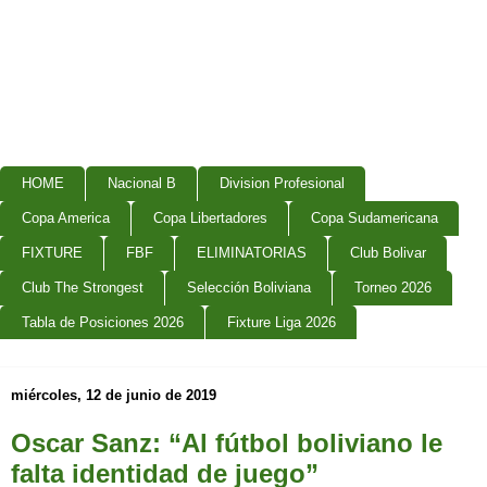
HOME
Nacional B
Division Profesional
Copa America
Copa Libertadores
Copa Sudamericana
FIXTURE
FBF
ELIMINATORIAS
Club Bolivar
Club The Strongest
Selección Boliviana
Torneo 2026
Tabla de Posiciones 2026
Fixture Liga 2026
miércoles, 12 de junio de 2019
Oscar Sanz: “Al fútbol boliviano le
falta identidad de juego”