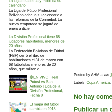
La Liga se adecua y modifica su
calendario
La Liga del Fútbol Profesional
Boliviano adecua su calendario a
las reformas de la Conmebol. La
nueva temporada se jugará de
enero a dicie...
La División Profesional tiene 68
jugadores habilitados, menores de
20 años
La Federación Boliviana de Fútbol
(FBF) cerró el libro de
habilitaciones el 31 de marzo con
68 futbolistas menores de 20
años, que militan e...
Posted by
AHM
a la/s
1
🔴EN VIVO: Real
Potosí vs San
Labels:
Copa America
,
Antonio | Liga de la
División Profesional,
No hay comen
Fecha 8
El mapa del fútbol
Publicar un 
cambia en 2018