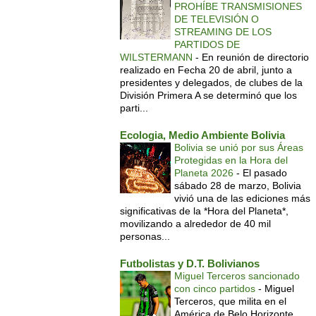
PROHÍBE TRANSMISIONES
DE TELEVISIÓN O
STREAMING DE LOS
PARTIDOS DE
WILSTERMANN
-
En reunión de directorio
realizado en Fecha 20 de abril, junto a
presidentes y delegados, de clubes de la
División Primera A se determinó que los
parti...
Ecologia, Medio Ambiente Bolivia
Bolivia se unió por sus Áreas
Protegidas en la Hora del
Planeta 2026
-
El pasado
sábado 28 de marzo, Bolivia
vivió una de las ediciones más
significativas de la *Hora del Planeta*,
movilizando a alrededor de 40 mil
personas...
Futbolistas y D.T. Bolivianos
Miguel Terceros sancionado
con cinco partidos
-
Miguel
Terceros, que milita en el
América de Belo Horizonte,