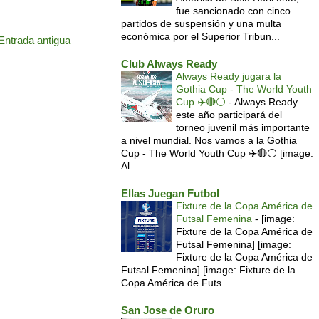
fue sancionado con cinco
partidos de suspensión y una multa
económica por el Superior Tribun...
Entrada antigua
Club Always Ready
Always Ready jugara la
Gothia Cup - The World Youth
Cup ✈️🔴⚪️
-
Always Ready
este año participará del
torneo juvenil más importante
a nivel mundial. Nos vamos a la Gothia
Cup - The World Youth Cup ✈️🔴⚪️ [image:
Al...
Ellas Juegan Futbol
Fixture de la Copa América de
Futsal Femenina
-
[image:
Fixture de la Copa América de
Futsal Femenina] [image:
Fixture de la Copa América de
Futsal Femenina] [image: Fixture de la
Copa América de Futs...
San Jose de Oruro