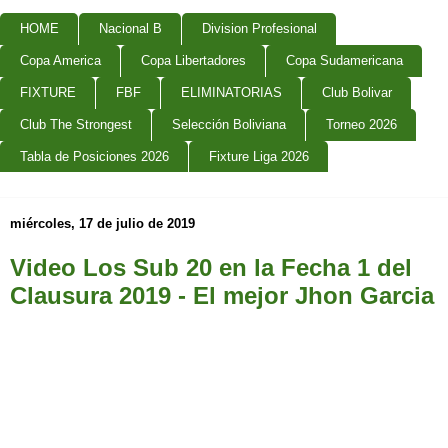
HOME
Nacional B
Division Profesional
Copa America
Copa Libertadores
Copa Sudamericana
FIXTURE
FBF
ELIMINATORIAS
Club Bolivar
Club The Strongest
Selección Boliviana
Torneo 2026
Tabla de Posiciones 2026
Fixture Liga 2026
miércoles, 17 de julio de 2019
Video Los Sub 20 en la Fecha 1 del
Clausura 2019 - El mejor Jhon Garcia