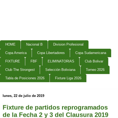
HOME
Nacional B
Division Profesional
Copa America
Copa Libertadores
Copa Sudamericana
FIXTURE
FBF
ELIMINATORIAS
Club Bolivar
Club The Strongest
Selección Boliviana
Torneo 2026
Tabla de Posiciones 2026
Fixture Liga 2026
lunes, 22 de julio de 2019
Fixture de partidos reprogramados
de la Fecha 2 y 3 del Clausura 2019