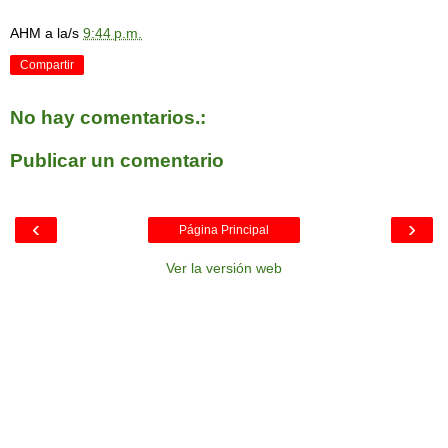
AHM
a la/s
9:44 p.m.
Compartir
No hay comentarios.:
Publicar un comentario
‹
›
Página Principal
Ver la versión web