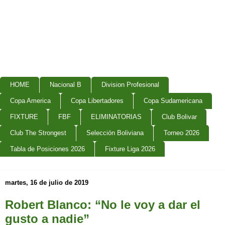
HOME
Nacional B
Division Profesional
Copa America
Copa Libertadores
Copa Sudamericana
FIXTURE
FBF
ELIMINATORIAS
Club Bolivar
Club The Strongest
Selección Boliviana
Torneo 2026
Tabla de Posiciones 2026
Fixture Liga 2026
martes, 16 de julio de 2019
Robert Blanco: “No le voy a dar el
gusto a nadie”