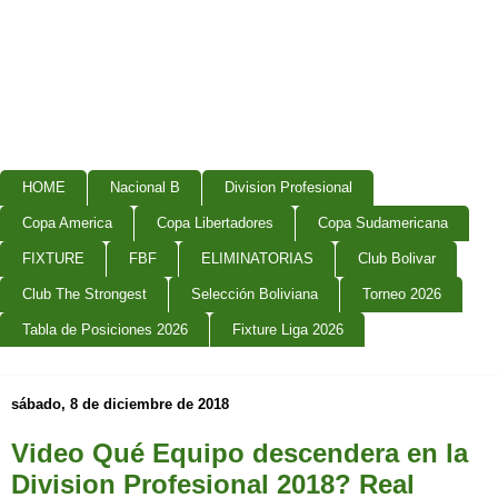
HOME
Nacional B
Division Profesional
Copa America
Copa Libertadores
Copa Sudamericana
FIXTURE
FBF
ELIMINATORIAS
Club Bolivar
Club The Strongest
Selección Boliviana
Torneo 2026
Tabla de Posiciones 2026
Fixture Liga 2026
sábado, 8 de diciembre de 2018
Video Qué Equipo descendera en la
Division Profesional 2018? Real