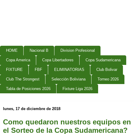
HOME
Nacional B
Division Profesional
Copa America
Copa Libertadores
Copa Sudamericana
FIXTURE
FBF
ELIMINATORIAS
Club Bolivar
Club The Strongest
Selección Boliviana
Torneo 2026
Tabla de Posiciones 2026
Fixture Liga 2026
lunes, 17 de diciembre de 2018
Como quedaron nuestros equipos en
el Sorteo de la Copa Sudamericana?