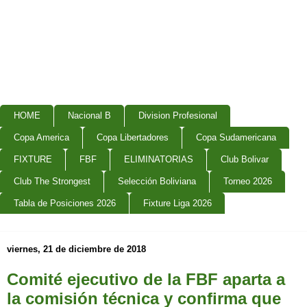
HOME
Nacional B
Division Profesional
Copa America
Copa Libertadores
Copa Sudamericana
FIXTURE
FBF
ELIMINATORIAS
Club Bolivar
Club The Strongest
Selección Boliviana
Torneo 2026
Tabla de Posiciones 2026
Fixture Liga 2026
viernes, 21 de diciembre de 2018
Comité ejecutivo de la FBF aparta a
la comisión técnica y confirma que